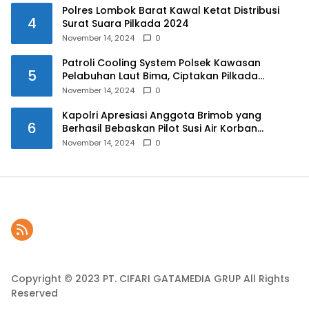
Polres Lombok Barat Kawal Ketat Distribusi
4
Surat Suara Pilkada 2024
November 14, 2024
0
Patroli Cooling System Polsek Kawasan
5
Pelabuhan Laut Bima, Ciptakan Pilkada
Serentak 2024 yang Aman dan Damai
November 14, 2024
0
Kapolri Apresiasi Anggota Brimob yang
6
Berhasil Bebaskan Pilot Susi Air Korban
Penyanderaan KKB
November 14, 2024
0
Copyright © 2023 PT. CIFARI GATAMEDIA GRUP All Rights
Reserved