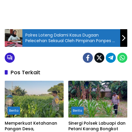
Polres Loteng Dalami Kasus Dugaan
Pelecehan Seksual Oleh Pimpinan Ponpes di
Pringgarata.
Pos Terkait
Berita
Berita
Memperkuat Ketahanan
Sinergi Polsek Labuapi dan
Pangan Desa,
Petani Karang Bongkot