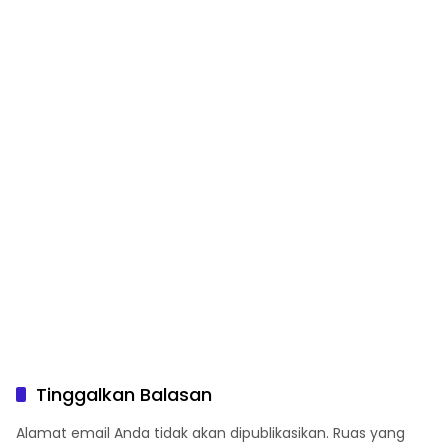
Ramai, Jaga Kamtibmas
Intensifkan Pengecekan
Tetap Kondusif
Rutan Secara Berkala
Tinggalkan Balasan
Alamat email Anda tidak akan dipublikasikan.
Ruas yang