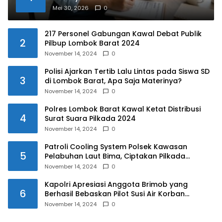
Mei 30, 2026
0
217 Personel Gabungan Kawal Debat Publik
2
Pilbup Lombok Barat 2024
November 14, 2024
0
Polisi Ajarkan Tertib Lalu Lintas pada Siswa SD
3
di Lombok Barat, Apa Saja Materinya?
November 14, 2024
0
Polres Lombok Barat Kawal Ketat Distribusi
4
Surat Suara Pilkada 2024
November 14, 2024
0
Patroli Cooling System Polsek Kawasan
5
Pelabuhan Laut Bima, Ciptakan Pilkada
Serentak 2024 yang Aman dan Damai
November 14, 2024
0
Kapolri Apresiasi Anggota Brimob yang
6
Berhasil Bebaskan Pilot Susi Air Korban
Penyanderaan KKB
November 14, 2024
0