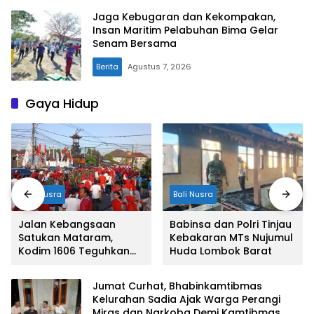
Jaga Kebugaran dan Kekompakan,
Insan Maritim Pelabuhan Bima Gelar
Senam Bersama
Berita
Agustus 7, 2026
Gaya Hidup
Bali Nusra
Bali Nusra
Jalan Kebangsaan
Babinsa dan Polri Tinjau
Satukan Mataram,
Kebakaran MTs Nujumul
Kodim 1606 Teguhkan
Huda Lombok Barat
Semangat NKRI
Jumat Curhat, Bhabinkamtibmas
Kelurahan Sadia Ajak Warga Perangi
Miras dan Narkoba Demi Kamtibmas