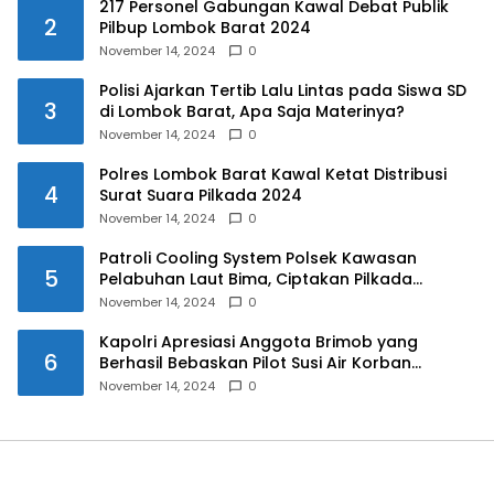
217 Personel Gabungan Kawal Debat Publik
2
Pilbup Lombok Barat 2024
November 14, 2024
0
Polisi Ajarkan Tertib Lalu Lintas pada Siswa SD
3
di Lombok Barat, Apa Saja Materinya?
November 14, 2024
0
Polres Lombok Barat Kawal Ketat Distribusi
4
Surat Suara Pilkada 2024
November 14, 2024
0
Patroli Cooling System Polsek Kawasan
5
Pelabuhan Laut Bima, Ciptakan Pilkada
Serentak 2024 yang Aman dan Damai
November 14, 2024
0
Kapolri Apresiasi Anggota Brimob yang
6
Berhasil Bebaskan Pilot Susi Air Korban
Penyanderaan KKB
November 14, 2024
0