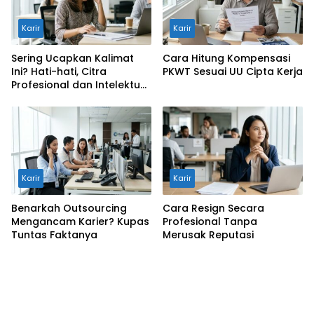
Karir
Karir
Sering Ucapkan Kalimat
Cara Hitung Kompensasi
Ini? Hati-hati, Citra
PKWT Sesuai UU Cipta Kerja
Profesional dan Intelektual
Anda Bisa Anjlok!
Karir
Karir
Benarkah Outsourcing
Cara Resign Secara
Mengancam Karier? Kupas
Profesional Tanpa
Tuntas Faktanya
Merusak Reputasi