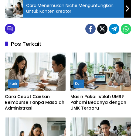
Cara Menemukan Niche Menguntungkan
untuk Konten Kreator
Pos Terkait
Karir
Karir
Cara Cepat Cairkan
Masih Pakai Istilah UMR?
Reimburse Tanpa Masalah
Pahami Bedanya dengan
Administrasi
UMK Terbaru