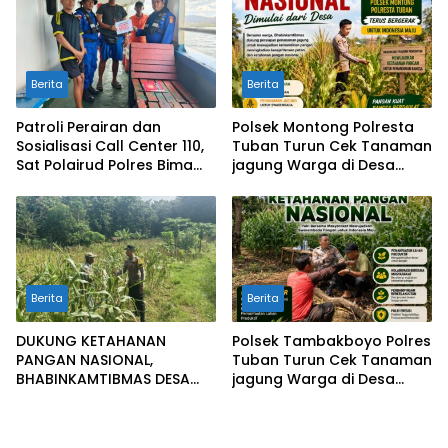
Berita
Berita
Patroli Perairan dan
Polsek Montong Polresta
Sosialisasi Call Center 110,
Tuban Turun Cek Tanaman
Sat Polairud Polres Bima
jagung Warga di Desa
Kota Tingkatkan
Pakel
Keselamatan Pelayaran di
Teluk Bima
Berita
Berita
DUKUNG KETAHANAN
Polsek Tambakboyo Polres
PANGAN NASIONAL,
Tuban Turun Cek Tanaman
BHABINKAMTIBMAS DESA
jagung Warga di Desa
PACING POLSEK PARENGAN
Ngulahan
MELAKSANAKAN
PENDAMPINGAN PETANI