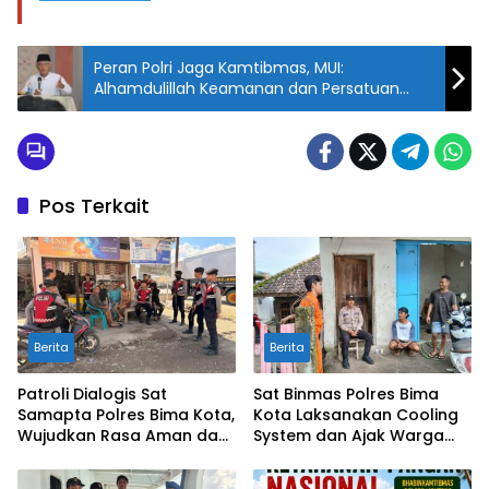
Peran Polri Jaga Kamtibmas, MUI:
Alhamdulillah Keamanan dan Persatuan
Terwujud
Pos Terkait
Berita
Berita
Patroli Dialogis Sat
Sat Binmas Polres Bima
Samapta Polres Bima Kota,
Kota Laksanakan Cooling
Wujudkan Rasa Aman dan
System dan Ajak Warga
Cegah Gangguan
Kibarkan Merah Putih
Kamtibmas
Sambut HUT RI Ke-81