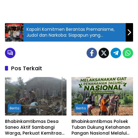
Kapolri Komitmen Berantas Premanisme,
Judol dan Narkoba: Siapapun yang
Meresahkan Masyarakat Tindak Tegas
Pos Terkait
Berita
Berita
Bhabinkamtibmas Desa
Bhabinkamtibmas Polsek
Saneo Aktif Sambangi
Tuban Dukung Ketahanan
Warga, Perkuat Kemitraan
Pangan Nasional Melalui