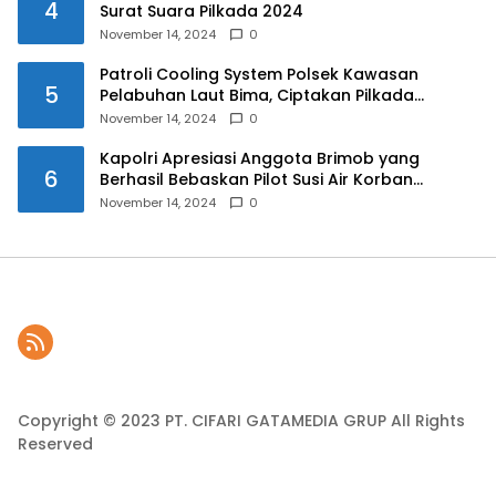
4
Surat Suara Pilkada 2024
November 14, 2024
0
Patroli Cooling System Polsek Kawasan
5
Pelabuhan Laut Bima, Ciptakan Pilkada
Serentak 2024 yang Aman dan Damai
November 14, 2024
0
Kapolri Apresiasi Anggota Brimob yang
6
Berhasil Bebaskan Pilot Susi Air Korban
Penyanderaan KKB
November 14, 2024
0
Copyright © 2023 PT. CIFARI GATAMEDIA GRUP All Rights
Reserved