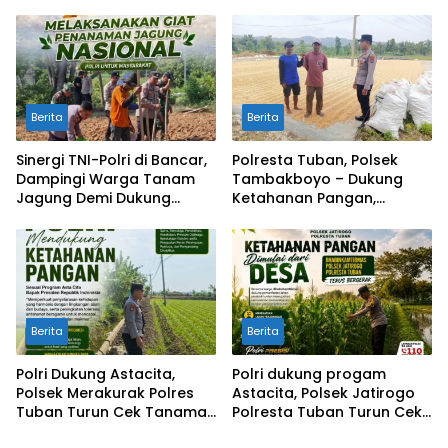
dan Gotong Royong Jaga
Pemanfaatan Lahan
Kamtibmas
Pekarangan
Berita
Berita
Sinergi TNI-Polri di Bancar,
Polresta Tuban, Polsek
Dampingi Warga Tanam
Tambakboyo – Dukung
Jagung Demi Dukung
Ketahanan Pangan,
Ketahanan Pangan
Personel Polsek
Tambakboyo Patroli
Dialogis ke Lahan Jemur
Jagung Milik Warga
Berita
Berita
Polri Dukung Astacita,
Polri dukung progam
Polsek Merakurak Polres
Astacita, Polsek Jatirogo
Tuban Turun Cek Tanaman
Polresta Tuban Turun Cek
Jagung Warga di Desa
Tanaman jagung Warga di