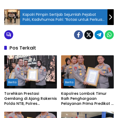
Kapolri Pimpin Sertijab Sejumlah Pejabat
Polri, Kadivhumas Polri: “Rotasi untuk Perkuat
Kinerja Institusi”
Pos Terkait
Berita
Berita
Torehkan Prestasi
Kapolres Lombok Timur
Gemilang di Ajang Rakernis
Raih Penghargaan
Polda NTB, Polres
Pelayanan Prima Predikat A
Sumbawa Terima
dari Kapolri
Penghargaan Pelayanan