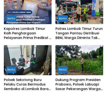
Prima Kapolri
Berita
Berita
Kapolres Lombok Timur
Polres Lombok Timur Turun
Raih Penghargaan
Tangan Pantau Distribusi
Pelayanan Prima Predikat A
BBM, Warga Diminta Tak
dari Kapolri
Panic Buying
Berita
Berita
Polsek Sekotong Buru
Dukung Program Presiden
Pelaku Curas Bermodus
Prabowo, Polsek Labuapi
Sembako di Lombok Barat,
Sasar Pekarangan Warga
Isu Penculikan Dipastikan
di Lombok Barat
Hoaks