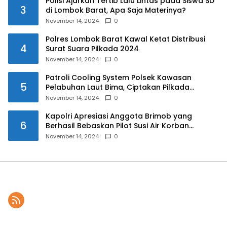
Polisi Ajarkan Tertib Lalu Lintas pada Siswa SD
3
di Lombok Barat, Apa Saja Materinya?
November 14, 2024
0
Polres Lombok Barat Kawal Ketat Distribusi
4
Surat Suara Pilkada 2024
November 14, 2024
0
Patroli Cooling System Polsek Kawasan
5
Pelabuhan Laut Bima, Ciptakan Pilkada
Serentak 2024 yang Aman dan Damai
November 14, 2024
0
Kapolri Apresiasi Anggota Brimob yang
6
Berhasil Bebaskan Pilot Susi Air Korban
Penyanderaan KKB
November 14, 2024
0