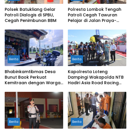
Polsek Batukliang Gelar
Polresta Lombok Tengah
Patroli Dialogis di SPBU,
Patroli Cegah Tawuran
Cegah Penimbunan BBM
Pelajar di Jalan Praya-
Mujur
Berita
Berita
Bhabinkamtibmas Desa
Kapolresta Loteng
Bunut Baok Perkuat
Dampingi Wakapolda NTB
Kemitraan dengan Warga
Hadiri Asia Road Racing
untuk Jaga Kamtibmas
Championship 2026 di
Sirkuit Mandalika
Berita
Berita