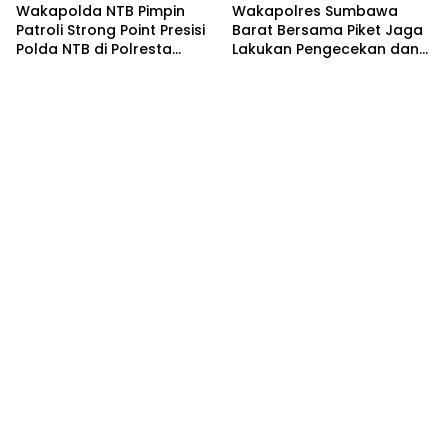
Wakapolda NTB Pimpin
Wakapolres Sumbawa
Patroli Strong Point Presisi
Barat Bersama Piket Jaga
Polda NTB di Polresta
Lakukan Pengecekan dan
Lombok Tengah
Pembinaan Warga Rutan
Polres KSB