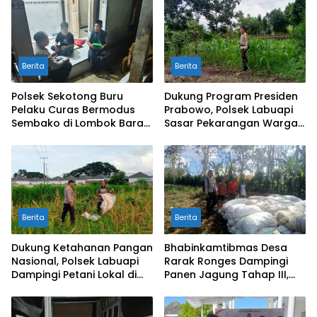
Berita
Berita
Polsek Sekotong Buru
Dukung Program Presiden
Pelaku Curas Bermodus
Prabowo, Polsek Labuapi
Sembako di Lombok Barat,
Sasar Pekarangan Warga
Isu Penculikan Dipastikan
di Lombok Barat
Hoaks
Berita
Berita
Dukung Ketahanan Pangan
Bhabinkamtibmas Desa
Nasional, Polsek Labuapi
Rarak Ronges Dampingi
Dampingi Petani Lokal di
Panen Jagung Tahap III,
Desa Karang Bongkot
Pastikan Hasil Petani
Terserap Pasar