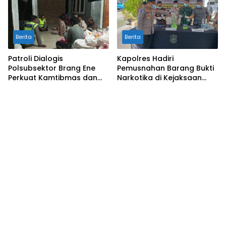
Berita
Berita
Patroli Dialogis
Kapolres Hadiri
Polsubsektor Brang Ene
Pemusnahan Barang Bukti
Perkuat Kamtibmas dan
Narkotika di Kejaksaan
Edukasi Masyarakat di
Negeri Sumbawa Barat
Desa Kalimantong