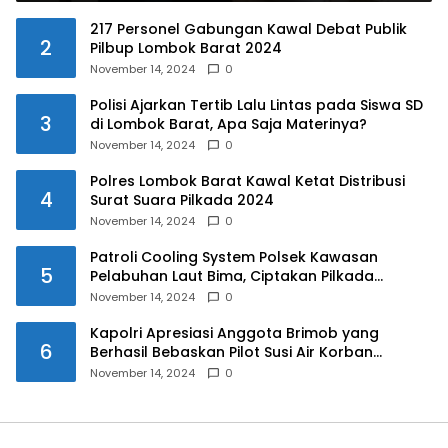
217 Personel Gabungan Kawal Debat Publik
2
Pilbup Lombok Barat 2024
November 14, 2024
0
Polisi Ajarkan Tertib Lalu Lintas pada Siswa SD
3
di Lombok Barat, Apa Saja Materinya?
November 14, 2024
0
Polres Lombok Barat Kawal Ketat Distribusi
4
Surat Suara Pilkada 2024
November 14, 2024
0
Patroli Cooling System Polsek Kawasan
5
Pelabuhan Laut Bima, Ciptakan Pilkada
Serentak 2024 yang Aman dan Damai
November 14, 2024
0
Kapolri Apresiasi Anggota Brimob yang
6
Berhasil Bebaskan Pilot Susi Air Korban
Penyanderaan KKB
November 14, 2024
0