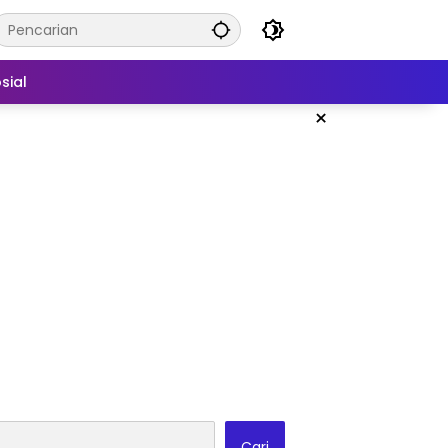
sial
×
Cari