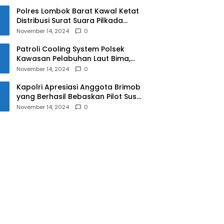
Polres Lombok Barat Kawal Ketat
Distribusi Surat Suara Pilkada
2024
November 14, 2024
0
Patroli Cooling System Polsek
Kawasan Pelabuhan Laut Bima,
Ciptakan Pilkada Serentak 2024
November 14, 2024
0
yang Aman dan Damai
Kapolri Apresiasi Anggota Brimob
yang Berhasil Bebaskan Pilot Susi
Air Korban Penyanderaan KKB
November 14, 2024
0