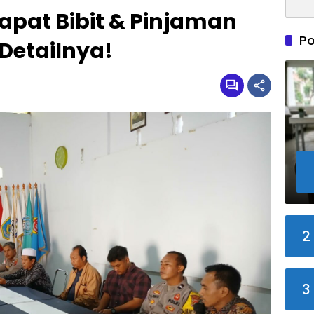
apat Bibit & Pinjaman
Po
i Detailnya!
2
3