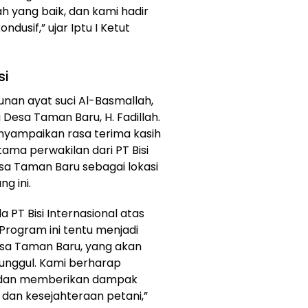
h yang baik, dan kami hadir
usif,” ujar Iptu I Ketut
si
tunan ayat suci Al-Basmallah,
 Desa Taman Baru, H. Fadillah.
nyampaikan rasa terima kasih
tama perwakilan dari PT Bisi
esa Taman Baru sebagai lokasi
g ini.
 PT Bisi Internasional atas
. Program ini tentu menjadi
Desa Taman Baru, yang akan
unggul. Kami berharap
ut dan memberikan dampak
n dan kesejahteraan petani,”