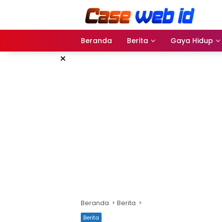
Langsung
ke
konten
Beranda
Berita
Gaya Hidup
×
Beranda
Berita
Berita