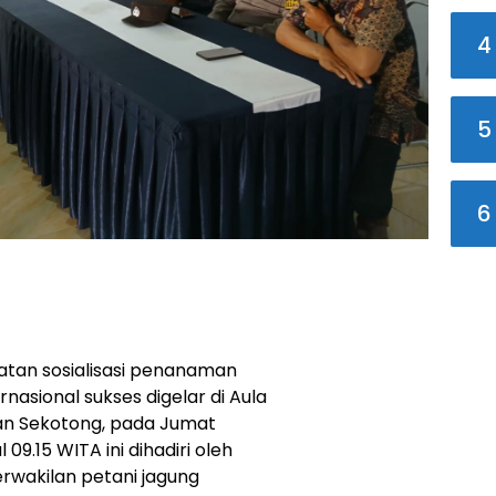
4
5
6
atan sosialisasi penanaman
ernasional sukses digelar di Aula
n Sekotong, pada Jumat
09.15 WITA ini dihadiri oleh
rwakilan petani jagung