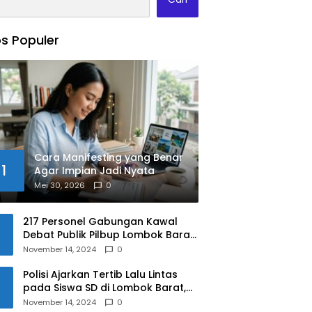
s Populer
Cara Manifesting yang Benar
1
Agar Impian Jadi Nyata
Mei 30, 2026
0
217 Personel Gabungan Kawal
Debat Publik Pilbup Lombok Barat
2024
November 14, 2024
0
Polisi Ajarkan Tertib Lalu Lintas
pada Siswa SD di Lombok Barat,
Apa Saja Materinya?
November 14, 2024
0