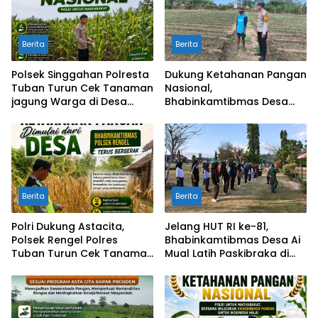
Berita
Berita
Polsek Singgahan Polresta
Dukung Ketahanan Pangan
Tuban Turun Cek Tanaman
Nasional,
jagung Warga di Desa
Bhabinkamtibmas Desa
Binangun
Suka Damai Sambangi
Petani Cabai dan Dorong
Pemanfaatan Pekarangan
Berita
Berita
Polri Dukung Astacita,
Jelang HUT RI ke-81,
Polsek Rengel Polres
Bhabinkamtibmas Desa Ai
Tuban Turun Cek Tanaman
Mual Latih Paskibraka di
Padi Warga di Desa Maibit
Lapangan Kantor
Kecamatan Lantung