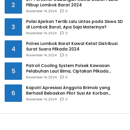
2
Pilbup Lombok Barat 2024
November 14, 2024
0
Polisi Ajarkan Tertib Lalu Lintas pada Siswa SD
3
di Lombok Barat, Apa Saja Materinya?
November 14, 2024
0
Polres Lombok Barat Kawal Ketat Distribusi
4
Surat Suara Pilkada 2024
November 14, 2024
0
Patroli Cooling System Polsek Kawasan
5
Pelabuhan Laut Bima, Ciptakan Pilkada
Serentak 2024 yang Aman dan Damai
November 14, 2024
0
Kapolri Apresiasi Anggota Brimob yang
6
Berhasil Bebaskan Pilot Susi Air Korban
Penyanderaan KKB
November 14, 2024
0