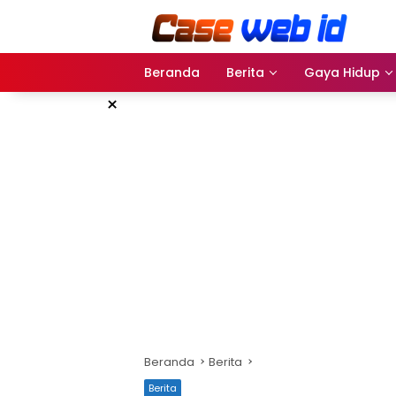
Langsung
ke
konten
Beranda
Berita
Gaya Hidup
×
Beranda
Berita
Berita