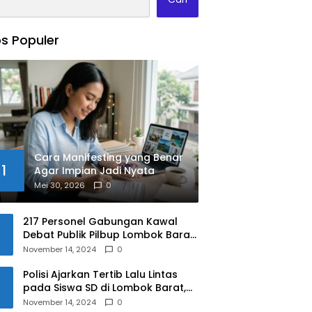
s Populer
Cara Manifesting yang Benar
1
Agar Impian Jadi Nyata
Mei 30, 2026
0
217 Personel Gabungan Kawal
Debat Publik Pilbup Lombok Barat
2024
November 14, 2024
0
Polisi Ajarkan Tertib Lalu Lintas
pada Siswa SD di Lombok Barat,
Apa Saja Materinya?
November 14, 2024
0