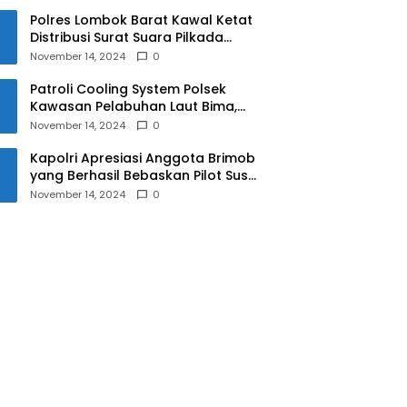
Polres Lombok Barat Kawal Ketat
Distribusi Surat Suara Pilkada
2024
November 14, 2024
0
Patroli Cooling System Polsek
Kawasan Pelabuhan Laut Bima,
Ciptakan Pilkada Serentak 2024
November 14, 2024
0
yang Aman dan Damai
Kapolri Apresiasi Anggota Brimob
yang Berhasil Bebaskan Pilot Susi
Air Korban Penyanderaan KKB
November 14, 2024
0