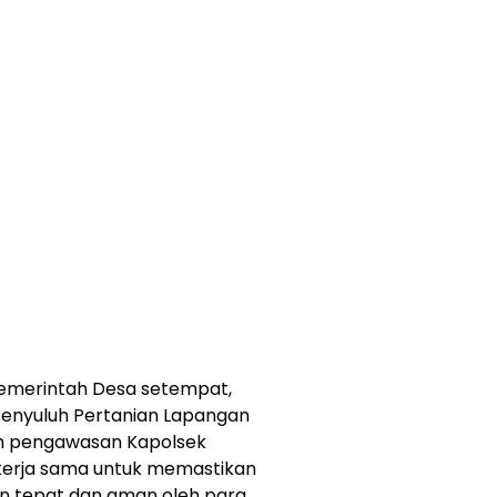
 Pemerintah Desa setempat,
Penyuluh Pertanian Lapangan
ah pengawasan Kapolsek
ekerja sama untuk memastikan
n tepat dan aman oleh para