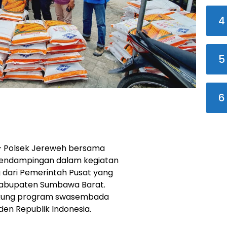
4
5
6
– Polsek Jereweh bersama
 pendampingan dalam kegiatan
g dari Pemerintah Pusat yang
 Kabupaten Sumbawa Barat.
dukung program swasembada
den Republik Indonesia.