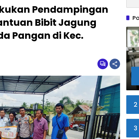
Lakukan Pendampingan
Po
antuan Bibit Jagung
a Pangan di Kec.
2
3