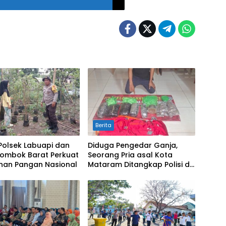
Berita
 Polsek Labuapi dan
Diduga Pengedar Ganja,
Lombok Barat Perkuat
Seorang Pria asal Kota
nan Pangan Nasional
Mataram Ditangkap Polisi di
Sumbawa Barat