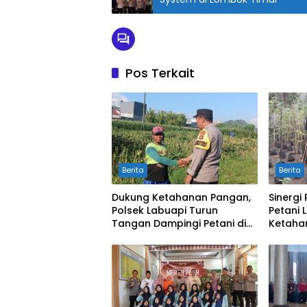
Pos Terkait
Berita
Berita
Dukung Ketahanan Pangan,
Sinergi
Polsek Labuapi Turun
Petani 
Tangan Dampingi Petani di
Ketaha
Desa Karang Bongkot