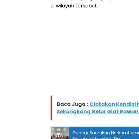
di wilayah tersebut.
Baca Juga :
Ciptakan Kondisi 
Sekongkang Gelar Giat Rawan 
Gencar Suarakan Harkamtibmas
System di Lombok Timur