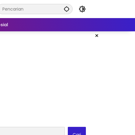
sial
×
Cari