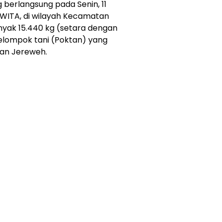
g berlangsung pada Senin, 11
 WITA, di wilayah Kecamatan
nyak 15.440 kg (setara dengan
elompok tani (Poktan) yang
tan Jereweh.