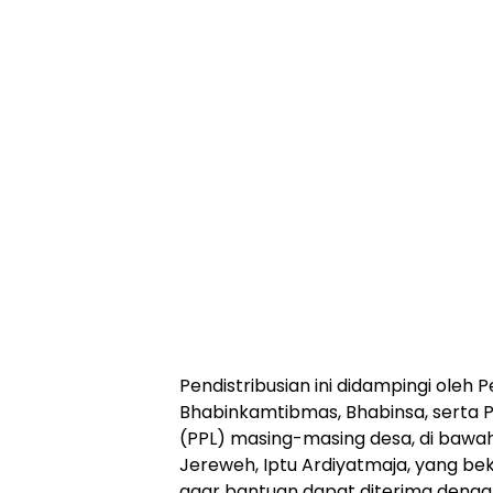
Pendistribusian ini didampingi oleh
Bhabinkamtibmas, Bhabinsa, serta 
(PPL) masing-masing desa, di baw
Jereweh, Iptu Ardiyatmaja, yang b
agar bantuan dapat diterima denga