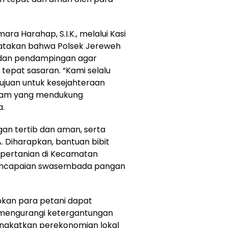
a Harahap, S.I.K., melalui Kasi
engatakan bahwa Polsek Jereweh
 dan pendampingan agar
n tepat sasaran. “Kami selalu
ujuan untuk kesejahteraan
ram yang mendukung
a.
gan tertib dan aman, serta
A. Diharapkan, bantuan bibit
l pertanian di Kecamatan
pencapaian swasembada pangan
pkan para petani dapat
 mengurangi ketergantungan
ingkatkan perekonomian lokal