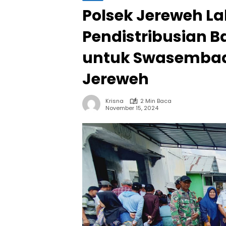
Polsek Jereweh 
Pendistribusian B
untuk Swasembad
Jereweh
Krisna
2 Min Baca
November 15, 2024