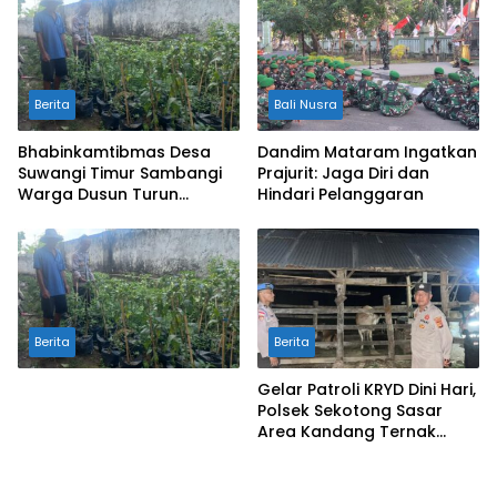
Pertanian
Berita
Bali Nusra
Bhabinkamtibmas Desa
Dandim Mataram Ingatkan
Suwangi Timur Sambangi
Prajurit: Jaga Diri dan
Warga Dusun Turun
Hindari Pelanggaran
Tangis, Ajak Masyarakat
Bersama Jaga Kamtibmas
Berita
Berita
Gelar Patroli KRYD Dini Hari,
Polsek Sekotong Sasar
Area Kandang Ternak
Warga di Cendi Manik