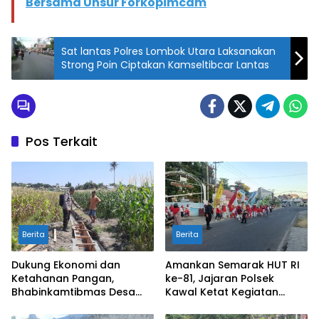
Bersama Unsur Forkopimcam
Sat lantas Polres Lombok Utara Laksanakan
Strong Poin Ciptakan Kamseltibcar Lantas
Pos Terkait
Berita
Berita
Dukung Ekonomi dan
Amankan Semarak HUT RI
Ketahanan Pangan,
ke-81, Jajaran Polsek
Bhabinkamtibmas Desa
Kawal Ketat Kegiatan
Kerato Sambangi Warga
Jalan Sehat di Kelurahan
Cek Kualitas Hasil
Pekat