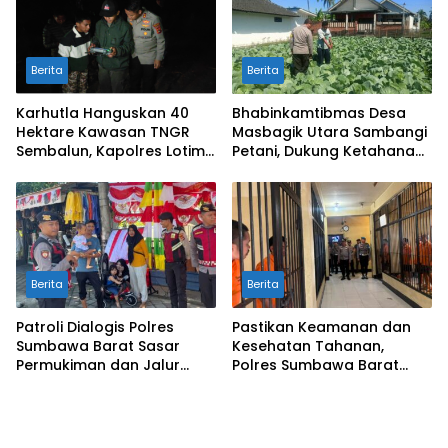
Berita
Berita
Karhutla Hanguskan 40
Bhabinkamtibmas Desa
Hektare Kawasan TNGR
Masbagik Utara Sambangi
Sembalun, Kapolres Lotim
Petani, Dukung Ketahanan
Turun Langsung Padamkan
Pangan dan Swasembada
Api
Pangan
Berita
Berita
Patroli Dialogis Polres
Pastikan Keamanan dan
Sumbawa Barat Sasar
Kesehatan Tahanan,
Permukiman dan Jalur
Polres Sumbawa Barat
Ramai, Jaga Kamtibmas
Intensifkan Pengecekan
Tetap Kondusif
Rutan Secara Berkala