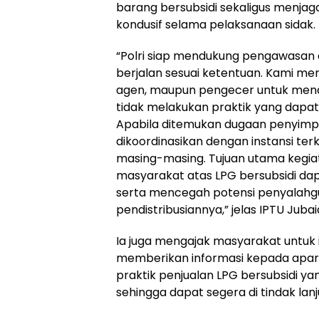
barang bersubsidi sekaligus menjag
kondusif selama pelaksanaan sidak.
“Polri siap mendukung pengawasan di
berjalan sesuai ketentuan. Kami me
agen, maupun pengecer untuk mena
tidak melakukan praktik yang dapa
Apabila ditemukan dugaan penyimp
dikoordinasikan dengan instansi ter
masing-masing. Tujuan utama kegia
masyarakat atas LPG bersubsidi da
serta mencegah potensi penyalah
pendistribusiannya,” jelas IPTU Jubai
Ia juga mengajak masyarakat untuk i
memberikan informasi kepada apar
praktik penjualan LPG bersubsidi ya
sehingga dapat segera di tindak lanju