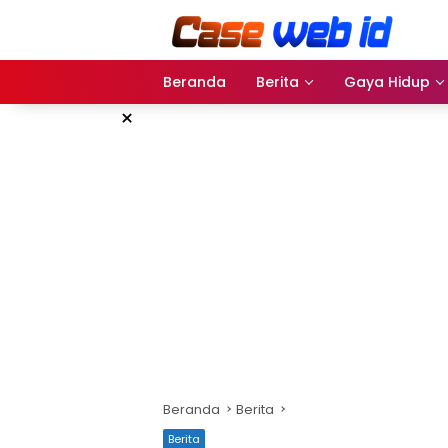
Langsung
ke
konten
Beranda
Berita
Gaya Hidup
×
Beranda
Berita
Berita