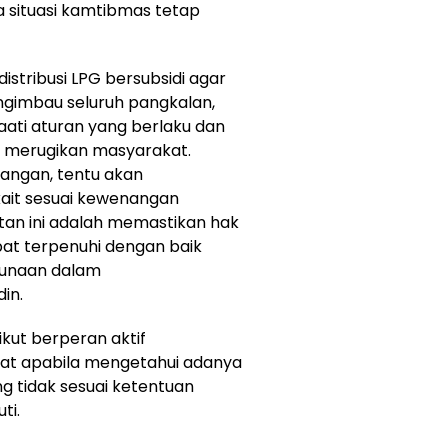
a situasi kamtibmas tetap
stribusi LPG bersubsidi agar
ngimbau seluruh pangkalan,
ati aturan yang berlaku dan
t merugikan masyarakat.
angan, tentu akan
kait sesuai kewenangan
tan ini adalah memastikan hak
pat terpenuhi dengan baik
gunaan dalam
din.
kut berperan aktif
at apabila mengetahui adanya
ng tidak sesuai ketentuan
ti.