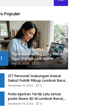
s Populer
Cara Manifesting yang Benar
1
Agar Impian Jadi Nyata
Mei 30, 2026
0
217 Personel Gabungan Kawal
Debat Publik Pilbup Lombok Barat
2024
November 14, 2024
0
Polisi Ajarkan Tertib Lalu Lintas
pada Siswa SD di Lombok Barat,
Apa Saja Materinya?
November 14, 2024
0