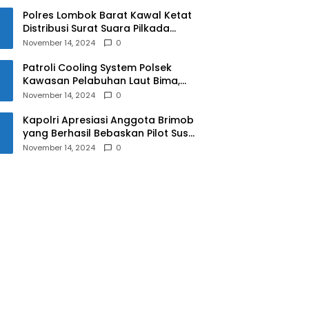
Polres Lombok Barat Kawal Ketat
Distribusi Surat Suara Pilkada
2024
November 14, 2024
0
Patroli Cooling System Polsek
Kawasan Pelabuhan Laut Bima,
Ciptakan Pilkada Serentak 2024
November 14, 2024
0
yang Aman dan Damai
Kapolri Apresiasi Anggota Brimob
yang Berhasil Bebaskan Pilot Susi
Air Korban Penyanderaan KKB
November 14, 2024
0