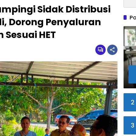
mpingi Sidak Distribusi
Po
di, Dorong Penyaluran
 Sesuai HET
2
3