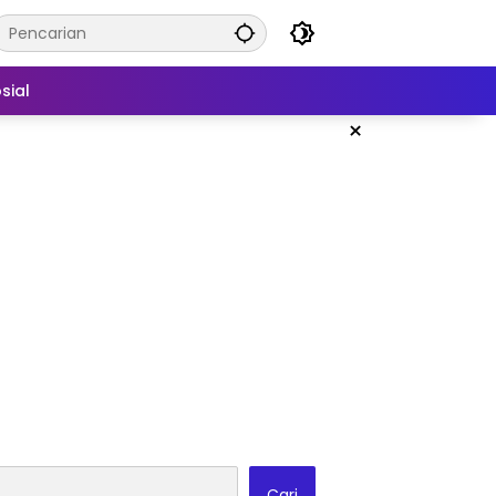
sial
×
Cari