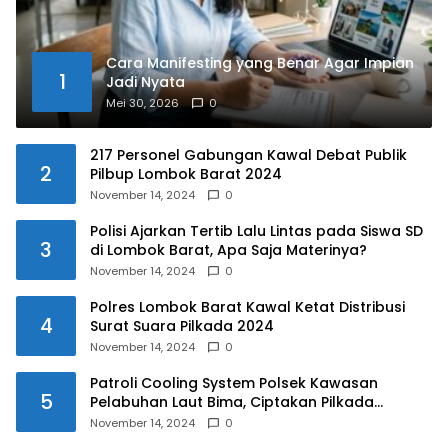
Cara Manifesting yang Benar Agar Impian
1
Jadi Nyata
Mei 30, 2026
0
217 Personel Gabungan Kawal Debat Publik
2
Pilbup Lombok Barat 2024
November 14, 2024
0
Polisi Ajarkan Tertib Lalu Lintas pada Siswa SD
3
di Lombok Barat, Apa Saja Materinya?
November 14, 2024
0
Polres Lombok Barat Kawal Ketat Distribusi
4
Surat Suara Pilkada 2024
November 14, 2024
0
Patroli Cooling System Polsek Kawasan
5
Pelabuhan Laut Bima, Ciptakan Pilkada
Serentak 2024 yang Aman dan Damai
November 14, 2024
0