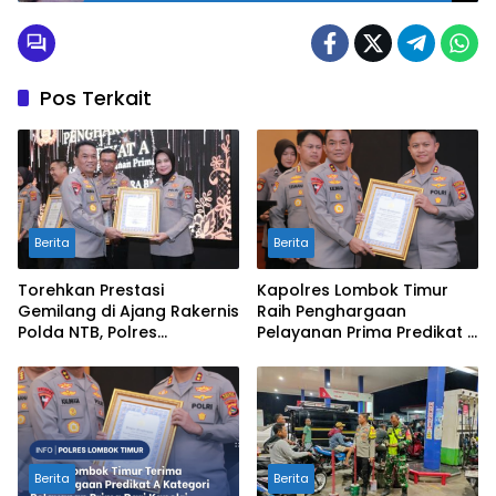
Pos Terkait
Berita
Berita
Torehkan Prestasi
Kapolres Lombok Timur
Gemilang di Ajang Rakernis
Raih Penghargaan
Polda NTB, Polres
Pelayanan Prima Predikat A
Sumbawa Terima
dari Kapolri
Penghargaan Pelayanan
Prima Kapolri
Berita
Berita