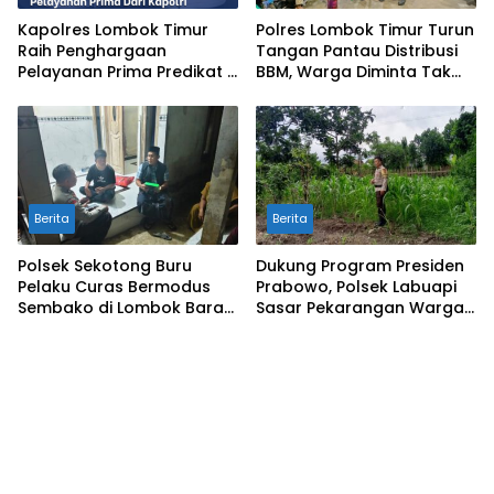
Kapolres Lombok Timur
Polres Lombok Timur Turun
Raih Penghargaan
Tangan Pantau Distribusi
Pelayanan Prima Predikat A
BBM, Warga Diminta Tak
dari Kapolri
Panic Buying
Berita
Berita
Polsek Sekotong Buru
Dukung Program Presiden
Pelaku Curas Bermodus
Prabowo, Polsek Labuapi
Sembako di Lombok Barat,
Sasar Pekarangan Warga
Isu Penculikan Dipastikan
di Lombok Barat
Hoaks