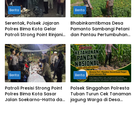
Berita
Berita
Serentak, Polsek Jajaran
Bhabinkamtibmas Desa
Polres Bima Kota Gelar
Pamanto Sambangi Petani
Patroli Strong Point Rinjani
dan Pantau Pertumbuhan
di Sejumlah Titik Rawan
Tanaman Kacang Kedelai
Berita
Berita
Patroli Presisi Strong Point
Polsek Singgahan Polresta
Polres Bima Kota Sasar
Tuban Turun Cek Tanaman
Jalan Soekarno-Hatta dan
jagung Warga di Desa
Gajah Mada
Mulyorejo