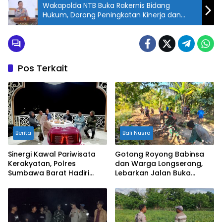
Wakapolda NTB Buka Rakernis Bidang
Hukum, Dorong Peningkatan Kinerja dan
Profesionalisme
Pos Terkait
Berita
Bali Nusra
Sinergi Kawal Pariwisata
Gotong Royong Babinsa
Kerakyatan, Polres
dan Warga Longserang,
Sumbawa Barat Hadiri
Lebarkan Jalan Buka
“Jalan Perjuangan dan
Harapan
Sharing Pengelolaan
Pariwisata Bendungan Tiu
Suntuk”