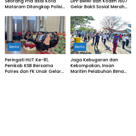
Seorang Pria asal Kota
DPP BMWI dan Kodim 1607
Mataram Ditangkap Polisi
Gelar Bakti Sosial Merah
di Sumbawa Barat
Putih di Ponpes Arrahman
Hidayatullah
Berita
Berita
Peringati HUT Ke-81,
Jaga Kebugaran dan
Pemkab KSB Bersama
Kekompakan, Insan
Polres dan FK Unair Gelar
Maritim Pelabuhan Bima
Seminar Kesehatan “1000
Gelar Senam Bersama
Hari Pertama Kehidupan”