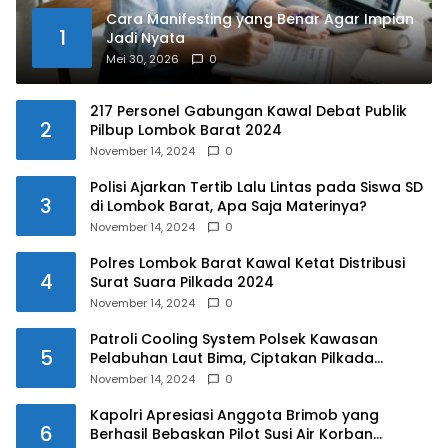
Cara Manifesting yang Benar Agar Impian
1
Jadi Nyata
Mei 30, 2026
0
217 Personel Gabungan Kawal Debat Publik
2
Pilbup Lombok Barat 2024
November 14, 2024
0
Polisi Ajarkan Tertib Lalu Lintas pada Siswa SD
3
di Lombok Barat, Apa Saja Materinya?
November 14, 2024
0
Polres Lombok Barat Kawal Ketat Distribusi
4
Surat Suara Pilkada 2024
November 14, 2024
0
Patroli Cooling System Polsek Kawasan
5
Pelabuhan Laut Bima, Ciptakan Pilkada
Serentak 2024 yang Aman dan Damai
November 14, 2024
0
Kapolri Apresiasi Anggota Brimob yang
6
Berhasil Bebaskan Pilot Susi Air Korban