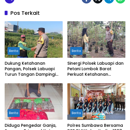
Pos Terkait
Berita
Berita
Dukung Ketahanan
Sinergi Polsek Labuapi dan
Pangan, Polsek Labuapi
Petani Lombok Barat
Turun Tangan Dampingi
Perkuat Ketahanan
Petani di Desa Karang
Pangan Nasional
Bongkot
Berita
Berita
Diduga Pengedar Ganja,
Polres Sumbawa Bersama