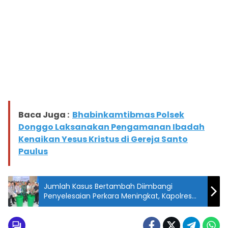
Baca Juga :
Bhabinkamtibmas Polsek
Donggo Laksanakan Pengamanan Ibadah
Kenaikan Yesus Kristus di Gereja Santo
Paulus
Jumlah Kasus Bertambah Diimbangi
Penyelesaian Perkara Meningkat, Kapolres
Sumbawa Barat Apresiasi Masyarakat Atas
Dukungan Kinerja Polres Selama Tahun 2024