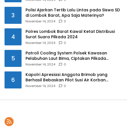
Polisi Ajarkan Tertib Lalu Lintas pada Siswa SD
3
di Lombok Barat, Apa Saja Materinya?
November 14, 2024
0
Polres Lombok Barat Kawal Ketat Distribusi
4
Surat Suara Pilkada 2024
November 14, 2024
0
Patroli Cooling System Polsek Kawasan
5
Pelabuhan Laut Bima, Ciptakan Pilkada
Serentak 2024 yang Aman dan Damai
November 14, 2024
0
Kapolri Apresiasi Anggota Brimob yang
6
Berhasil Bebaskan Pilot Susi Air Korban
Penyanderaan KKB
November 14, 2024
0