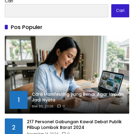
Cari
Cari
Pos Populer
Cara Manifesting yang Benar Agar Impian
1
Jadi Nyata
Mei 30, 2026
0
217 Personel Gabungan Kawal Debat Publik
2
Pilbup Lombok Barat 2024
November 14, 2024
0