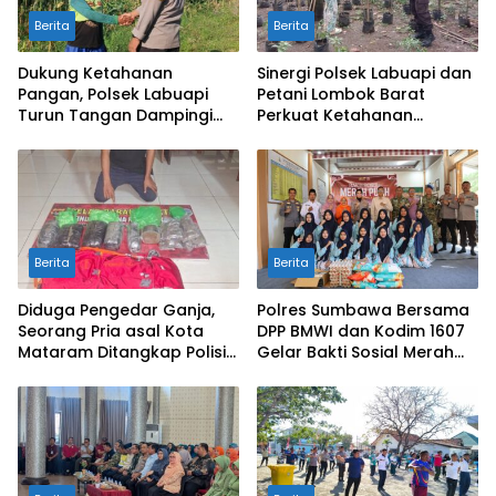
Berita
Berita
Dukung Ketahanan
Sinergi Polsek Labuapi dan
Pangan, Polsek Labuapi
Petani Lombok Barat
Turun Tangan Dampingi
Perkuat Ketahanan
Petani di Desa Karang
Pangan Nasional
Bongkot
Berita
Berita
Diduga Pengedar Ganja,
Polres Sumbawa Bersama
Seorang Pria asal Kota
DPP BMWI dan Kodim 1607
Mataram Ditangkap Polisi
Gelar Bakti Sosial Merah
di Sumbawa Barat
Putih di Ponpes Arrahman
Hidayatullah