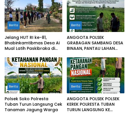
Pemanfaatan Pekarangan
Berita
Berita
Jelang HUT RI ke-81,
ANGGOTA POLSEK
Bhabinkamtibmas Desa Ai
GRABAGAN SAMBANG DESA
Mual Latih Paskibraka di
BINAAN, PANTAU LAHAN
Lapangan Kantor
JAGUNG DAN MEMASTIKAN
Kecamatan Lantung
SISTEM IRIGASI MASIH
LANCAR
Berita
Berita
Polsek Soko Polresta
ANGGOTA POLSEK POLSEK
Tuban Turun Langsung Cek
KEREK POLRESTA TUBAN
Tanaman Jagung Warga
TURUN LANGSUNG KE
LADANG WARGA DI DESA
BINAAN.