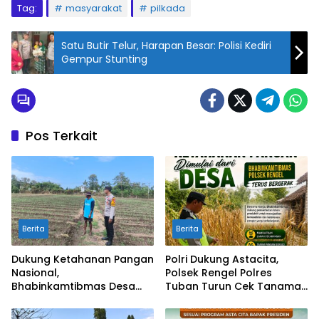
Tag:
masyarakat
pilkada
Satu Butir Telur, Harapan Besar: Polisi Kediri
Gempur Stunting
Pos Terkait
Berita
Berita
Dukung Ketahanan Pangan
Polri Dukung Astacita,
Nasional,
Polsek Rengel Polres
Bhabinkamtibmas Desa
Tuban Turun Cek Tanaman
Suka Damai Sambangi
Padi Warga di Desa Maibit
Petani Cabai dan Dorong