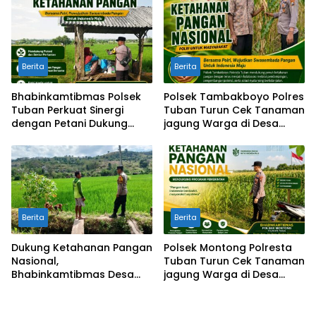
Berita
Berita
Bhabinkamtibmas Polsek
Polsek Tambakboyo Polres
Tuban Perkuat Sinergi
Tuban Turun Cek Tanaman
dengan Petani Dukung
jagung Warga di Desa
Ketahanan Pangan
Ngulahan
Nasional
Berita
Berita
Dukung Ketahanan Pangan
Polsek Montong Polresta
Nasional,
Tuban Turun Cek Tanaman
Bhabinkamtibmas Desa
jagung Warga di Desa
Kerekeh Sambangi Petani
Ngulahan
Padi dan Dorong
Perawatan Tanaman