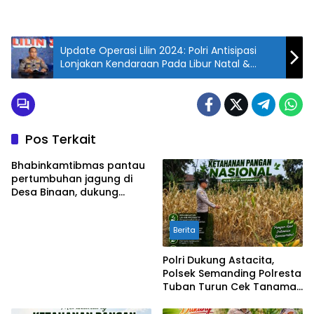
Update Operasi Lilin 2024: Polri Antisipasi
Lonjakan Kendaraan Pada Libur Natal &
Tahun Baru
Pos Terkait
Bhabinkamtibmas pantau
pertumbuhan jagung di
Desa Binaan, dukung
Ketahanan Pangan.
Berita
Polri Dukung Astacita,
Polsek Semanding Polresta
Tuban Turun Cek Tanaman
jagung milik Warga di Desa
Ngino