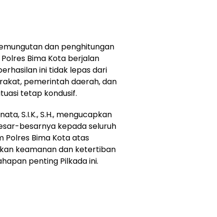
 pemungutan dan penghitungan
 Polres Bima Kota berjalan
rhasilan ini tidak lepas dari
rakat, pemerintah daerah, dan
asi tetap kondusif.
ata, S.I.K., S.H., mengucapkan
besar-besarnya kepada seluruh
m Polres Bima Kota atas
takan keamanan dan ketertiban
apan penting Pilkada ini.