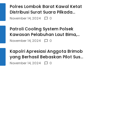
Polres Lombok Barat Kawal Ketat
Distribusi Surat Suara Pilkada
2024
November 14, 2024
0
Patroli Cooling System Polsek
Kawasan Pelabuhan Laut Bima,
Ciptakan Pilkada Serentak 2024
November 14, 2024
0
yang Aman dan Damai
Kapolri Apresiasi Anggota Brimob
yang Berhasil Bebaskan Pilot Susi
Air Korban Penyanderaan KKB
November 14, 2024
0