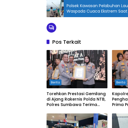
Polsek Kawasan Pelabuhan La
Waspada Cuaca Ekstrem Saat
Pos Terkait
Berita
Berita
Torehkan Prestasi Gemilang
Kapolr
di Ajang Rakernis Polda NTB,
Pengha
Polres Sumbawa Terima
Prima P
Penghargaan Pelayanan
Prima Kapolri