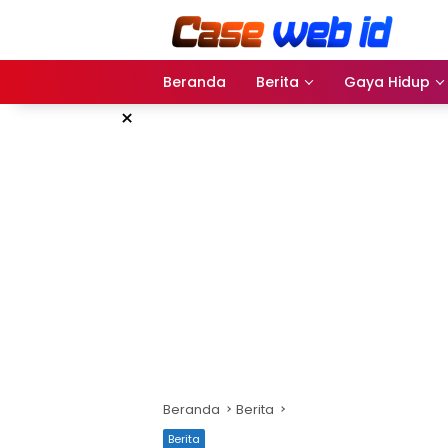
Langsung
ke
konten
Beranda
Berita
Gaya Hidup
×
Beranda
Berita
Berita