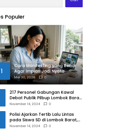
s Populer
Cara Manifesting yang Benar
1
Agar Impian Jadi Nyata
Mei 30, 2026
0
217 Personel Gabungan Kawal
Debat Publik Pilbup Lombok Barat
2024
November 14, 2024
0
Polisi Ajarkan Tertib Lalu Lintas
pada Siswa SD di Lombok Barat,
Apa Saja Materinya?
November 14, 2024
0