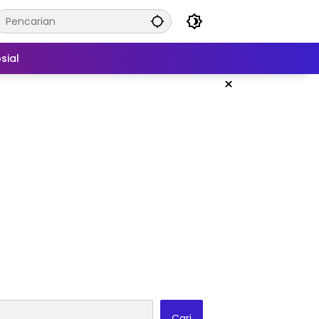
sial
×
Cari