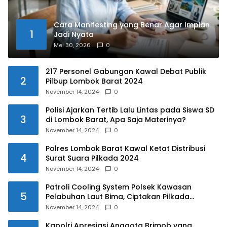
Cara Manifesting yang Benar Agar Impian
1
Jadi Nyata
Mei 30, 2026
0
217 Personel Gabungan Kawal Debat Publik
2
Pilbup Lombok Barat 2024
November 14, 2024
0
Polisi Ajarkan Tertib Lalu Lintas pada Siswa SD
3
di Lombok Barat, Apa Saja Materinya?
November 14, 2024
0
Polres Lombok Barat Kawal Ketat Distribusi
4
Surat Suara Pilkada 2024
November 14, 2024
0
Patroli Cooling System Polsek Kawasan
5
Pelabuhan Laut Bima, Ciptakan Pilkada
Serentak 2024 yang Aman dan Damai
November 14, 2024
0
Kapolri Apresiasi Anggota Brimob yang