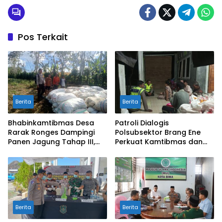
Pos Terkait
Berita
Berita
Bhabinkamtibmas Desa
Patroli Dialogis
Rarak Ronges Dampingi
Polsubsektor Brang Ene
Panen Jagung Tahap III,
Perkuat Kamtibmas dan
Pastikan Hasil Petani
Edukasi Masyarakat di
Terserap Pasar
Desa Kalimantong
Berita
Berita