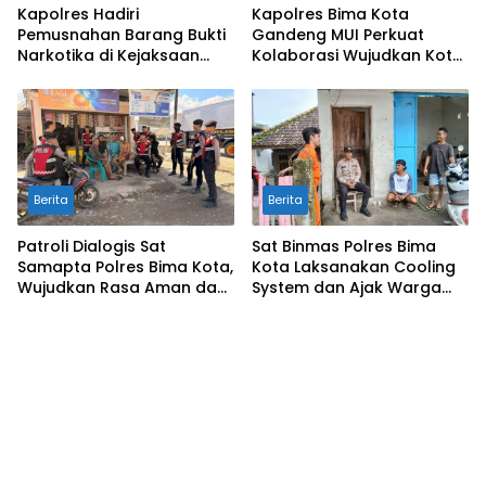
Kapolres Hadiri
Kapolres Bima Kota
Pemusnahan Barang Bukti
Gandeng MUI Perkuat
Narkotika di Kejaksaan
Kolaborasi Wujudkan Kota
Negeri Sumbawa Barat
Bima Aman dan Kondusif
Berita
Berita
Patroli Dialogis Sat
Sat Binmas Polres Bima
Samapta Polres Bima Kota,
Kota Laksanakan Cooling
Wujudkan Rasa Aman dan
System dan Ajak Warga
Cegah Gangguan
Kibarkan Merah Putih
Kamtibmas
Sambut HUT RI Ke-81