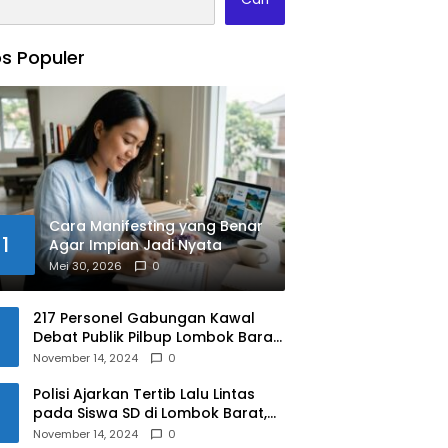
s Populer
Cara Manifesting yang Benar
1
Agar Impian Jadi Nyata
Mei 30, 2026
0
217 Personel Gabungan Kawal
Debat Publik Pilbup Lombok Barat
2024
November 14, 2024
0
Polisi Ajarkan Tertib Lalu Lintas
pada Siswa SD di Lombok Barat,
Apa Saja Materinya?
November 14, 2024
0