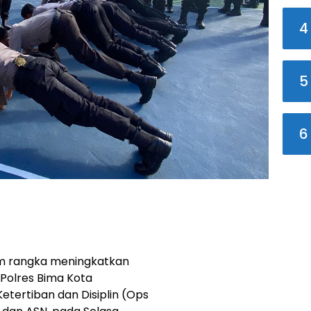
4
5
6
lam rangka meningkatkan
, Polres Bima Kota
tertiban dan Disiplin (Ops