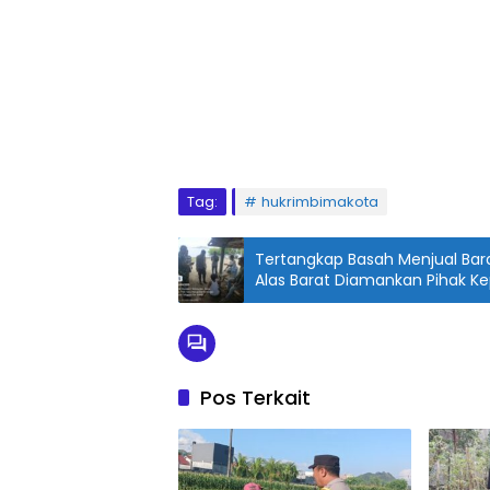
Tag:
hukrimbimakota
Tertangkap Basah Menjual Bara
Alas Barat Diamankan Pihak Ke
Pos Terkait