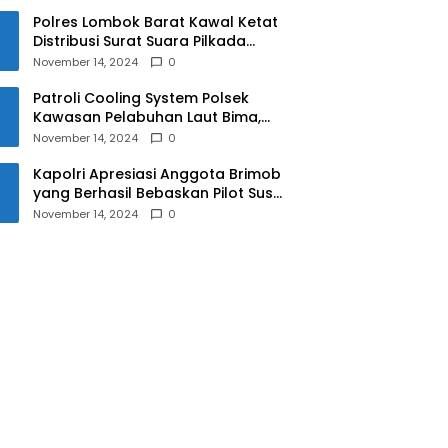
Polres Lombok Barat Kawal Ketat
Distribusi Surat Suara Pilkada
2024
November 14, 2024
0
Patroli Cooling System Polsek
Kawasan Pelabuhan Laut Bima,
Ciptakan Pilkada Serentak 2024
November 14, 2024
0
yang Aman dan Damai
Kapolri Apresiasi Anggota Brimob
yang Berhasil Bebaskan Pilot Susi
Air Korban Penyanderaan KKB
November 14, 2024
0