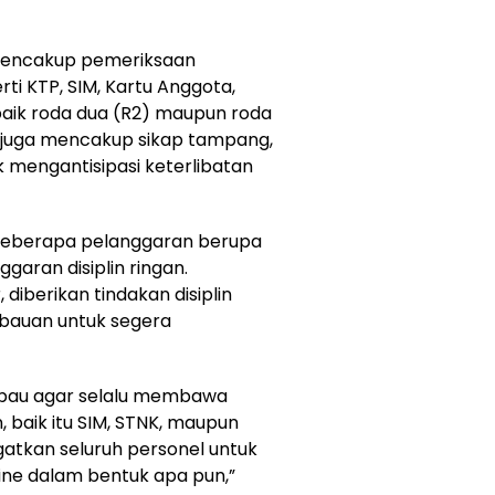
 mencakup pemeriksaan
ti KTP, SIM, Kartu Anggota,
baik roda dua (R2) maupun roda
n juga mencakup sikap tampang,
mengantisipasi keterlibatan
 beberapa pelanggaran berupa
garan disiplin ringan.
iberikan tindakan disiplin
mbauan untuk segera
mbau agar selalu membawa
 baik itu SIM, STNK, maupun
atkan seluruh personel untuk
nline dalam bentuk apa pun,”