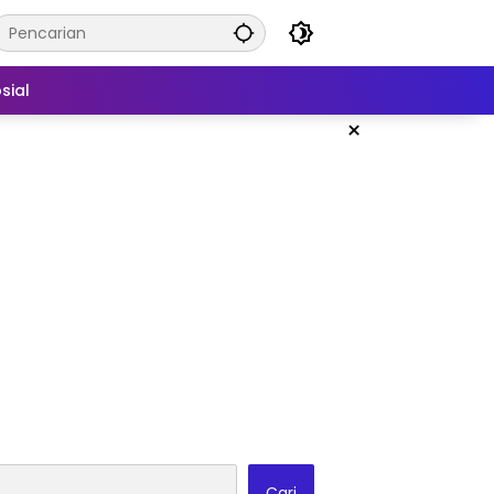
sial
×
Cari