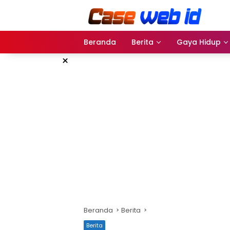
Langsung
ke
konten
Beranda
Berita
Gaya Hidup
×
Beranda
Berita
Berita