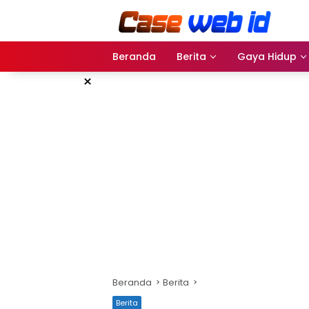
Langsung
ke
konten
Beranda
Berita
Gaya Hidup
×
Beranda
Berita
Berita