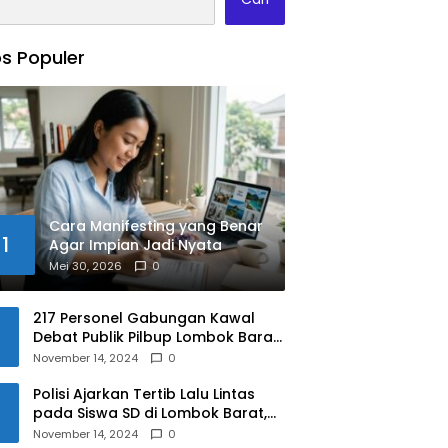
s Populer
Cara Manifesting yang Benar
1
Agar Impian Jadi Nyata
Mei 30, 2026
0
217 Personel Gabungan Kawal
Debat Publik Pilbup Lombok Barat
2024
November 14, 2024
0
Polisi Ajarkan Tertib Lalu Lintas
pada Siswa SD di Lombok Barat,
Apa Saja Materinya?
November 14, 2024
0