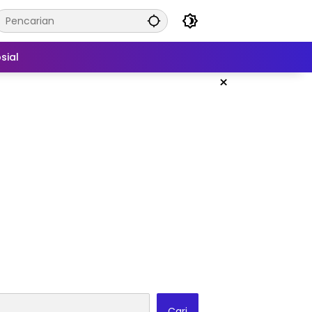
sial
×
Cari