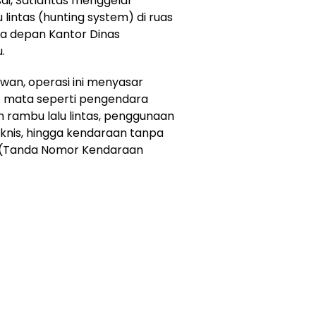
sai, Satlantas menggelar
lintas (hunting system) di ruas
ya depan Kantor Dinas
.
awan, operasi ini menyasar
t mata seperti pengendara
 rambu lalu lintas, penggunaan
teknis, hingga kendaraan tanpa
B (Tanda Nomor Kendaraan