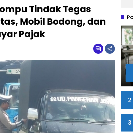
 Dompu Tindak Tegas
Po
ntas, Mobil Bodong, dan
yar Pajak
2
3