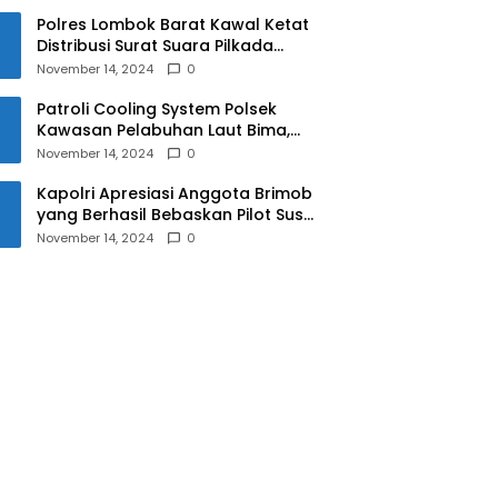
Polres Lombok Barat Kawal Ketat
Distribusi Surat Suara Pilkada
2024
November 14, 2024
0
Patroli Cooling System Polsek
Kawasan Pelabuhan Laut Bima,
Ciptakan Pilkada Serentak 2024
November 14, 2024
0
yang Aman dan Damai
Kapolri Apresiasi Anggota Brimob
yang Berhasil Bebaskan Pilot Susi
Air Korban Penyanderaan KKB
November 14, 2024
0