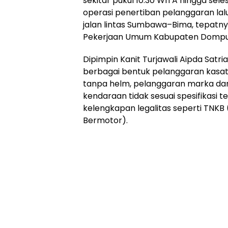
sekitar pukul 10.30 WITA hingga sele
operasi penertiban pelanggaran lalu 
jalan lintas Sumbawa–Bima, tepatn
Pekerjaan Umum Kabupaten Dompu
Dipimpin Kanit Turjawali Aipda Satri
berbagai bentuk pelanggaran kasa
tanpa helm, pelanggaran marka dan
kendaraan tidak sesuai spesifikasi 
kelengkapan legalitas seperti TNK
Bermotor).