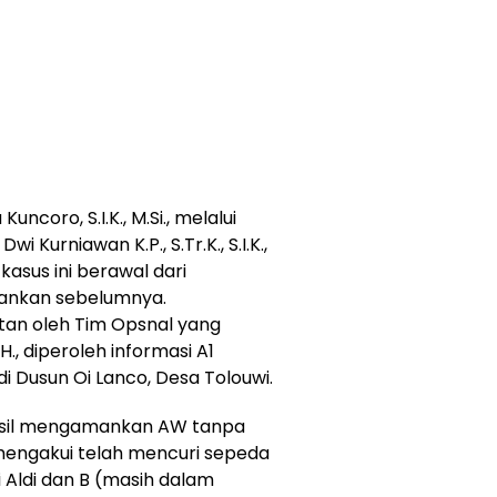
ncoro, S.I.K., M.Si., melalui
 Kurniawan K.P., S.Tr.K., S.I.K.,
sus ini berawal dari
mankan sebelumnya.
utan oleh Tim Opsnal yang
H., diperoleh informasi A1
 Dusun Oi Lanco, Desa Tolouwi.
asil mengamankan AW tanpa
mengakui telah mencuri sepeda
 Aldi dan B (masih dalam