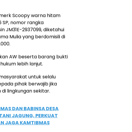
rmerk Scoopy warna hitam
6 SP, nomor rangka
n JM31E-2937099, diketahui
ma Mulia yang berdomisili di
.000.
kan AW beserta barang bukti
ukum lebih lanjut.
masyarakat untuk selalu
ada pihak berwajib jika
i lingkungan sekitar.
MAS DAN BABINSA DESA
ANI JAGUNG, PERKUAT
N JAGA KAMTIBMAS