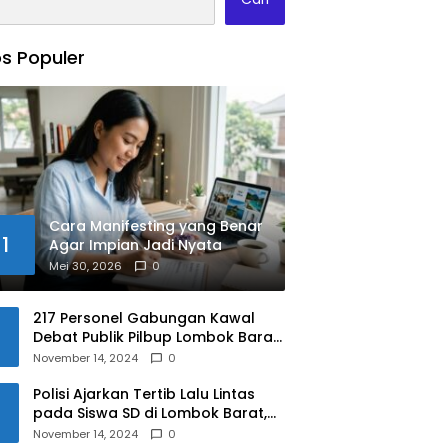
s Populer
Cara Manifesting yang Benar
1
Agar Impian Jadi Nyata
Mei 30, 2026
0
217 Personel Gabungan Kawal
Debat Publik Pilbup Lombok Barat
2024
November 14, 2024
0
Polisi Ajarkan Tertib Lalu Lintas
pada Siswa SD di Lombok Barat,
Apa Saja Materinya?
November 14, 2024
0