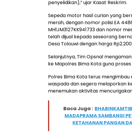
penyelidikan),” ujar Kasat Reskrim.
Sepeda motor hasil curian yang be
merah, dengan nomor polisi EA 448
MH1JM3127KK941733 dan nomor mesi
telah dijual kepada seseorang berna
Desa Tolouwi dengan harga Rp2.200
Selanjutnya, Tim Opsnal mengaman
ke Mapolres Bima Kota guna proses h
Polres Bima Kota terus mengimbau 
waspada dan segera melaporkan kep
menemukan aktivitas mencurigakan d
Baca Juga :
BHABINKAMTIB
MADAPRAMA SAMBANGI PET
KETAHANAN PANGAN DA