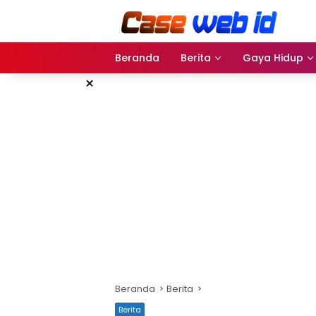
Langsung
ke
konten
Beranda
Berita
Gaya Hidup
×
Beranda
Berita
Berita