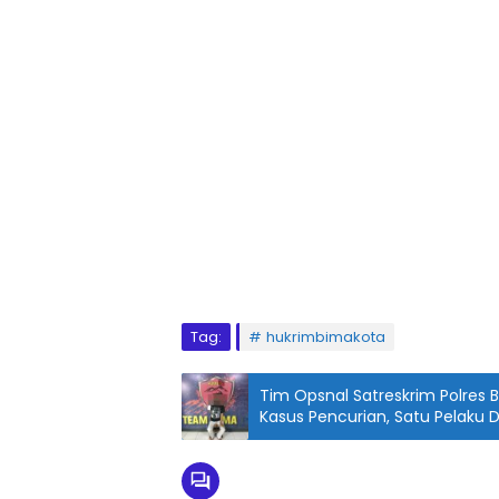
Tag:
hukrimbimakota
Tim Opsnal Satreskrim Polres
Kasus Pencurian, Satu Pelaku 