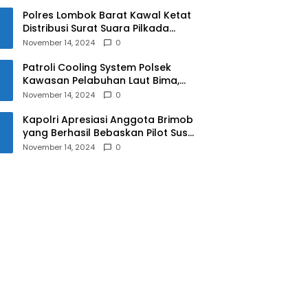
Polres Lombok Barat Kawal Ketat
Distribusi Surat Suara Pilkada
2024
November 14, 2024
0
Patroli Cooling System Polsek
Kawasan Pelabuhan Laut Bima,
Ciptakan Pilkada Serentak 2024
November 14, 2024
0
yang Aman dan Damai
Kapolri Apresiasi Anggota Brimob
yang Berhasil Bebaskan Pilot Susi
Air Korban Penyanderaan KKB
November 14, 2024
0