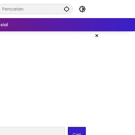
sial
×
Cari