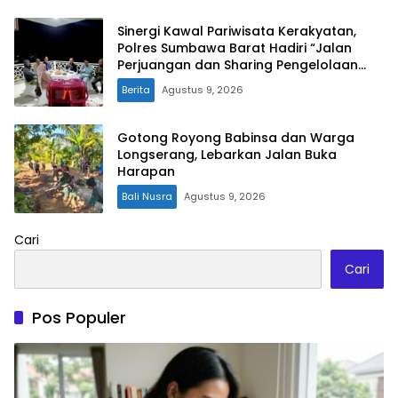
Sinergi Kawal Pariwisata Kerakyatan,
Polres Sumbawa Barat Hadiri “Jalan
Perjuangan dan Sharing Pengelolaan
Pariwisata Bendungan Tiu Suntuk”
Berita
Agustus 9, 2026
Gotong Royong Babinsa dan Warga
Longserang, Lebarkan Jalan Buka
Harapan
Bali Nusra
Agustus 9, 2026
Cari
Cari
Pos Populer