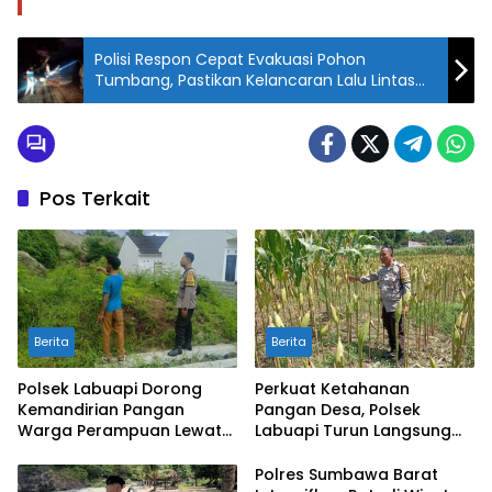
Polisi Respon Cepat Evakuasi Pohon
Tumbang, Pastikan Kelancaran Lalu Lintas
dan Pelayanan Masyarakat
Pos Terkait
Berita
Berita
Polsek Labuapi Dorong
Perkuat Ketahanan
Kemandirian Pangan
Pangan Desa, Polsek
Warga Perampuan Lewat
Labuapi Turun Langsung
Pemanfaatan Pekarangan
Dampingi Petani Merembu
Rumah
Polres Sumbawa Barat