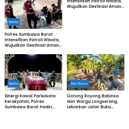
Intensifkan Patroli Wisata,
Wujudkan Destinasi Aman
dan Nyaman bagi
Masyarakat
Berita
Polres Sumbawa Barat
Intensifkan Patroli Wisata,
Wujudkan Destinasi Aman
dan Nyaman bagi
Masyarakat
Berita
Bali Nusra
Sinergi Kawal Pariwisata
Gotong Royong Babinsa
Kerakyatan, Polres
dan Warga Longserang,
Sumbawa Barat Hadiri
Lebarkan Jalan Buka
“Jalan Perjuangan dan
Harapan
Sharing Pengelolaan
Pariwisata Bendungan Tiu
Suntuk”