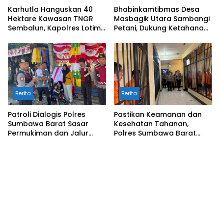
Karhutla Hanguskan 40
Bhabinkamtibmas Desa
Hektare Kawasan TNGR
Masbagik Utara Sambangi
Sembalun, Kapolres Lotim
Petani, Dukung Ketahanan
Turun Langsung Padamkan
Pangan dan Swasembada
Api
Pangan
Berita
Berita
Patroli Dialogis Polres
Pastikan Keamanan dan
Sumbawa Barat Sasar
Kesehatan Tahanan,
Permukiman dan Jalur
Polres Sumbawa Barat
Ramai, Jaga Kamtibmas
Intensifkan Pengecekan
Tetap Kondusif
Rutan Secara Berkala