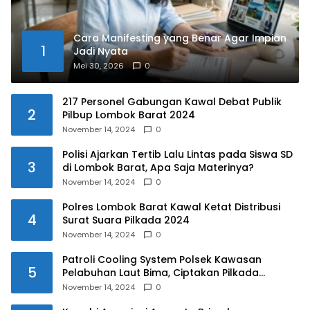
Cara Manifesting yang Benar Agar Impian
1
Jadi Nyata
Mei 30, 2026
0
217 Personel Gabungan Kawal Debat Publik
2
Pilbup Lombok Barat 2024
November 14, 2024
0
Polisi Ajarkan Tertib Lalu Lintas pada Siswa SD
3
di Lombok Barat, Apa Saja Materinya?
November 14, 2024
0
Polres Lombok Barat Kawal Ketat Distribusi
4
Surat Suara Pilkada 2024
November 14, 2024
0
Patroli Cooling System Polsek Kawasan
5
Pelabuhan Laut Bima, Ciptakan Pilkada
Serentak 2024 yang Aman dan Damai
November 14, 2024
0