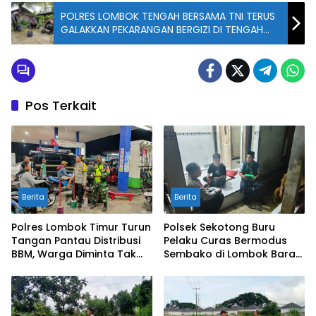
POLRES LOMBOK TENGAH BERSAMA TNI TERUS
GALAKKAN PEKARANGAN BERGIZI DI TENGAH
MASYARAKAT
Pos Terkait
Berita
Berita
Polres Lombok Timur Turun
Polsek Sekotong Buru
Tangan Pantau Distribusi
Pelaku Curas Bermodus
BBM, Warga Diminta Tak
Sembako di Lombok Barat,
Panic Buying
Isu Penculikan Dipastikan
Hoaks