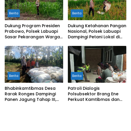
Berita
Berita
Dukung Program Presiden
Dukung Ketahanan Pangan
Prabowo, Polsek Labuapi
Nasional, Polsek Labuapi
Sasar Pekarangan Warga
Dampingi Petani Lokal di
di Lombok Barat
Desa Karang Bongkot
Berita
Berita
Bhabinkamtibmas Desa
Patroli Dialogis
Rarak Ronges Dampingi
Polsubsektor Brang Ene
Panen Jagung Tahap III,
Perkuat Kamtibmas dan
Pastikan Hasil Petani
Edukasi Masyarakat di
Terserap Pasar
Desa Kalimantong