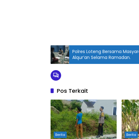
Polres Loteng Bersama Masyar
Alqur’an Selama Ramadan.
Pos Terkait
Berita
Berita