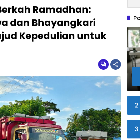
Berkah Ramadhan:
Po
wa dan Bhayangkari
ujud Kepedulian untuk
2
3