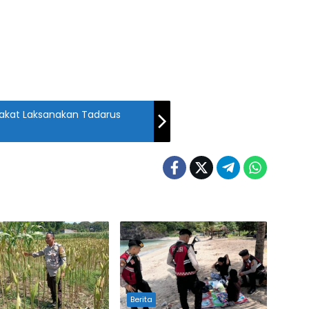
akat Laksanakan Tadarus
Berita