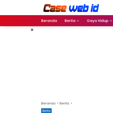
Langsung
ke
konten
Beranda
Berita
Gaya Hidup
×
Beranda
Berita
Berita