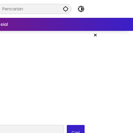
sial
×
Cari