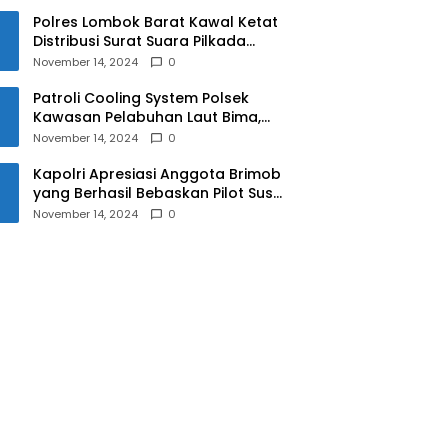
Polres Lombok Barat Kawal Ketat
Distribusi Surat Suara Pilkada
2024
November 14, 2024
0
Patroli Cooling System Polsek
Kawasan Pelabuhan Laut Bima,
Ciptakan Pilkada Serentak 2024
November 14, 2024
0
yang Aman dan Damai
Kapolri Apresiasi Anggota Brimob
yang Berhasil Bebaskan Pilot Susi
Air Korban Penyanderaan KKB
November 14, 2024
0