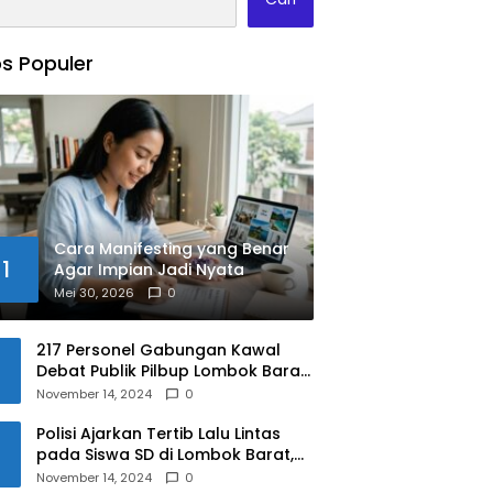
s Populer
Cara Manifesting yang Benar
1
Agar Impian Jadi Nyata
Mei 30, 2026
0
217 Personel Gabungan Kawal
Debat Publik Pilbup Lombok Barat
2024
November 14, 2024
0
Polisi Ajarkan Tertib Lalu Lintas
pada Siswa SD di Lombok Barat,
Apa Saja Materinya?
November 14, 2024
0