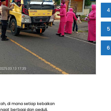
4
5
6
h, di mana setiap kebaikan
gat berbagi dan peduli,