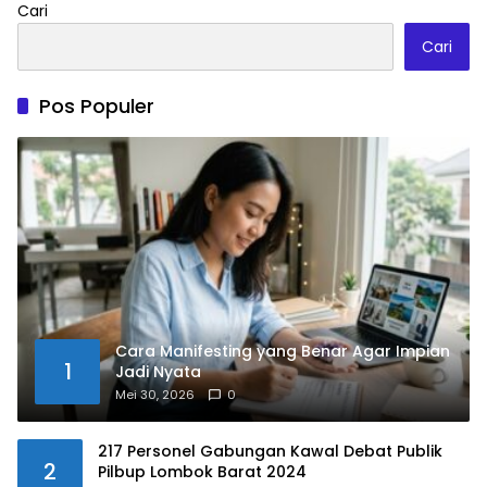
Cari
Cari
Pos Populer
Cara Manifesting yang Benar Agar Impian
1
Jadi Nyata
Mei 30, 2026
0
217 Personel Gabungan Kawal Debat Publik
2
Pilbup Lombok Barat 2024