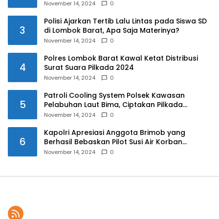
November 14, 2024
0
Polisi Ajarkan Tertib Lalu Lintas pada Siswa SD
3
di Lombok Barat, Apa Saja Materinya?
November 14, 2024
0
Polres Lombok Barat Kawal Ketat Distribusi
4
Surat Suara Pilkada 2024
November 14, 2024
0
Patroli Cooling System Polsek Kawasan
5
Pelabuhan Laut Bima, Ciptakan Pilkada
Serentak 2024 yang Aman dan Damai
November 14, 2024
0
Kapolri Apresiasi Anggota Brimob yang
6
Berhasil Bebaskan Pilot Susi Air Korban
Penyanderaan KKB
November 14, 2024
0