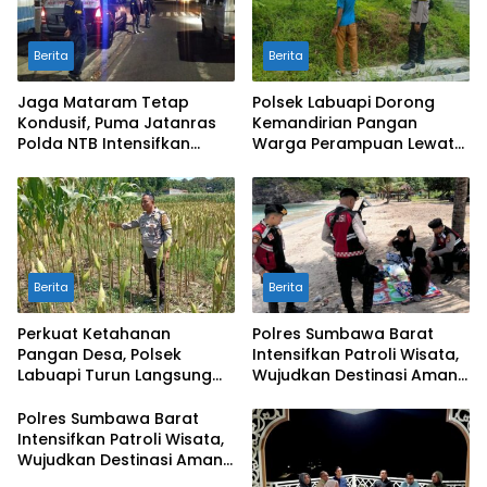
Berita
Berita
Jaga Mataram Tetap
Polsek Labuapi Dorong
Kondusif, Puma Jatanras
Kemandirian Pangan
Polda NTB Intensifkan
Warga Perampuan Lewat
Patroli Malam
Pemanfaatan Pekarangan
Rumah
Berita
Berita
Perkuat Ketahanan
Polres Sumbawa Barat
Pangan Desa, Polsek
Intensifkan Patroli Wisata,
Labuapi Turun Langsung
Wujudkan Destinasi Aman
Dampingi Petani Merembu
dan Nyaman bagi
Masyarakat
Polres Sumbawa Barat
Intensifkan Patroli Wisata,
Wujudkan Destinasi Aman
dan Nyaman bagi