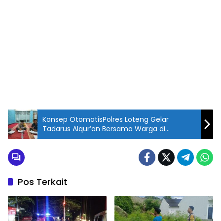
Konsep OtomatisPolres Loteng Gelar
Tadarus Alqur’an Bersama Warga di
Pringgarata
Pos Terkait