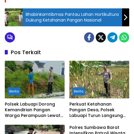
Bhabinkamtibmas Pantau Lahan Hortikultura
Dukung Ketahanan Pangan Nasional
Pos Terkait
Berita
Berita
Polsek Labuapi Dorong
Perkuat Ketahanan
Kemandirian Pangan
Pangan Desa, Polsek
Warga Perampuan Lewat
Labuapi Turun Langsung
Pemanfaatan Pekarangan
Dampingi Petani Merembu
Rumah
Polres Sumbawa Barat
Intensifkan Patroli Wisata,