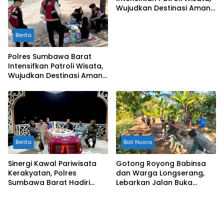
Wujudkan Destinasi Aman
dan Nyaman bagi
Masyarakat
Berita
Polres Sumbawa Barat
Intensifkan Patroli Wisata,
Wujudkan Destinasi Aman
dan Nyaman bagi
Masyarakat
Berita
Bali Nusra
Sinergi Kawal Pariwisata
Gotong Royong Babinsa
Kerakyatan, Polres
dan Warga Longserang,
Sumbawa Barat Hadiri
Lebarkan Jalan Buka
“Jalan Perjuangan dan
Harapan
Sharing Pengelolaan
Pariwisata Bendungan Tiu
Suntuk”