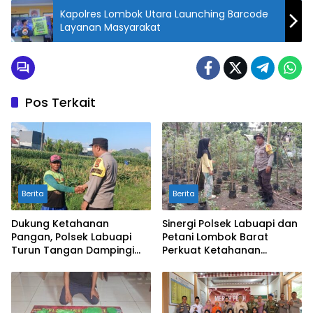
Kapolres Lombok Utara Launching Barcode
Layanan Masyarakat
Pos Terkait
Berita
Berita
Dukung Ketahanan
Sinergi Polsek Labuapi dan
Pangan, Polsek Labuapi
Petani Lombok Barat
Turun Tangan Dampingi
Perkuat Ketahanan
Petani di Desa Karang
Pangan Nasional
Bongkot