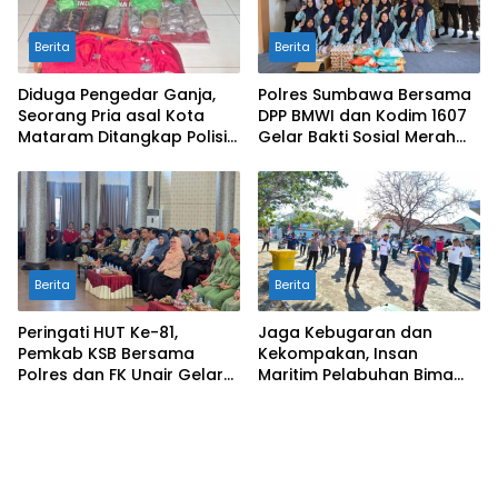
Berita
Berita
Diduga Pengedar Ganja,
Polres Sumbawa Bersama
Seorang Pria asal Kota
DPP BMWI dan Kodim 1607
Mataram Ditangkap Polisi
Gelar Bakti Sosial Merah
di Sumbawa Barat
Putih di Ponpes Arrahman
Hidayatullah
Berita
Berita
Peringati HUT Ke-81,
Jaga Kebugaran dan
Pemkab KSB Bersama
Kekompakan, Insan
Polres dan FK Unair Gelar
Maritim Pelabuhan Bima
Seminar Kesehatan “1000
Gelar Senam Bersama
Hari Pertama Kehidupan”