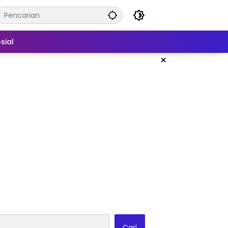
sial
×
Cari