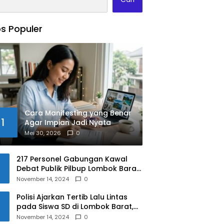
s Populer
Cara Manifesting yang Benar
1
Agar Impian Jadi Nyata
Mei 30, 2026
0
217 Personel Gabungan Kawal
Debat Publik Pilbup Lombok Barat
2024
November 14, 2024
0
Polisi Ajarkan Tertib Lalu Lintas
pada Siswa SD di Lombok Barat,
Apa Saja Materinya?
November 14, 2024
0