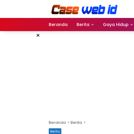
Langsung
ke
konten
Beranda
Berita
Gaya Hidup
×
Beranda
Berita
Berita