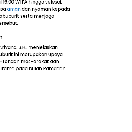
l 16.00 WITA hingga selesai,
asa
aman
dan nyaman kepada
buburit serta menjaga
tersebut.
n
riyana, S.H., menjelaskan
urit ini merupakan upaya
ah-tengah masyarakat dan
rutama pada bulan Ramadan.