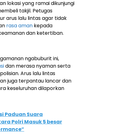
n lokasi yang ramai dikunjungi
mbeli takjil. Petugas
 arus lalu lintas agar tidak
kan
rasa aman
kepada
keamanan dan ketertiban.
ngamanan ngabuburit ini,
si
dan merasa nyaman serta
isian. Arus lalu lintas
an juga terpantau lancar dan
cara keseluruhan dilaporkan
si Paduan Suara
ara Polri Masuk 5 besar
formance”