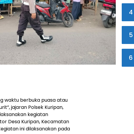
4
5
6
g waktu berbuka puasa atau
it”, jajaran Polsek Kuripan,
elaksanakan kegiatan
or Desa Kuripan, Kecamatan
egiatan ini dilaksanakan pada