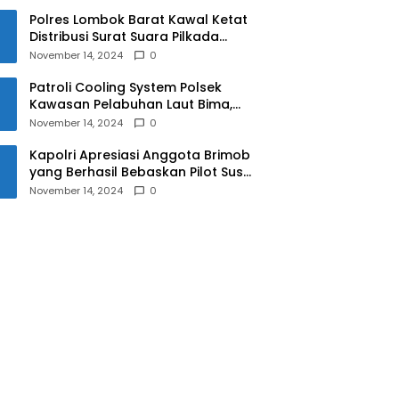
Polres Lombok Barat Kawal Ketat
Distribusi Surat Suara Pilkada
2024
November 14, 2024
0
Patroli Cooling System Polsek
Kawasan Pelabuhan Laut Bima,
Ciptakan Pilkada Serentak 2024
November 14, 2024
0
yang Aman dan Damai
Kapolri Apresiasi Anggota Brimob
yang Berhasil Bebaskan Pilot Susi
Air Korban Penyanderaan KKB
November 14, 2024
0