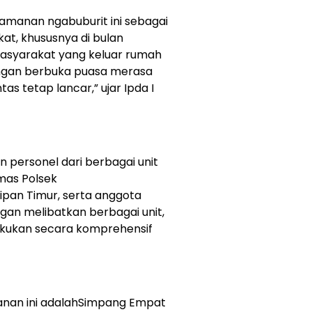
manan ngabuburit ini sebagai
t, khususnya di bulan
asyarakat yang keluar rumah
angan berbuka puasa merasa
as tetap lancar,” ujar Ipda I
 personel dari berbagai unit
nmas Polsek
ipan Timur, serta anggota
ngan melibatkan berbagai unit,
kukan secara komprehensif
nan ini adalahSimpang Empat