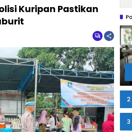
olisi Kuripan Pastikan
Po
burit
2
3