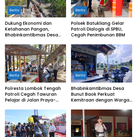
Berita
Berita
Dukung Ekonomi dan
Polsek Batukliang Gelar
Ketahanan Pangan,
Patroli Dialogis di SPBU,
Bhabinkamtibmas Desa
Cegah Penimbunan BBM
Kerato Sambangi Warga
Cek Kualitas Hasil
Pertanian
Berita
Berita
Polresta Lombok Tengah
Bhabinkamtibmas Desa
Patroli Cegah Tawuran
Bunut Baok Perkuat
Pelajar di Jalan Praya-
Kemitraan dengan Warga
Mujur
untuk Jaga Kamtibmas