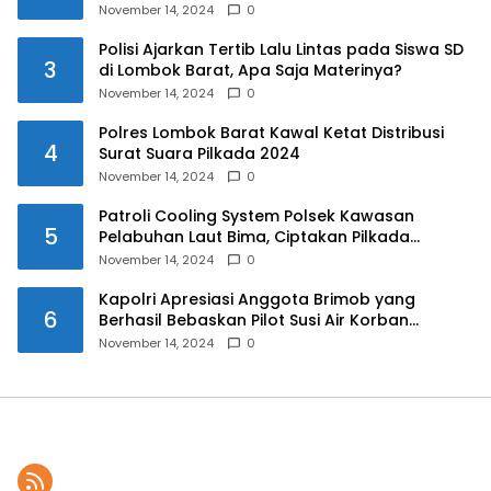
November 14, 2024
0
Polisi Ajarkan Tertib Lalu Lintas pada Siswa SD
3
di Lombok Barat, Apa Saja Materinya?
November 14, 2024
0
Polres Lombok Barat Kawal Ketat Distribusi
4
Surat Suara Pilkada 2024
November 14, 2024
0
Patroli Cooling System Polsek Kawasan
5
Pelabuhan Laut Bima, Ciptakan Pilkada
Serentak 2024 yang Aman dan Damai
November 14, 2024
0
Kapolri Apresiasi Anggota Brimob yang
6
Berhasil Bebaskan Pilot Susi Air Korban
Penyanderaan KKB
November 14, 2024
0