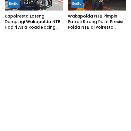
Berita
Berita
Kapolresta Loteng
Wakapolda NTB Pimpin
Dampingi Wakapolda NTB
Patroli Strong Point Presisi
Hadiri Asia Road Racing
Polda NTB di Polresta
Championship 2026 di
Lombok Tengah
Sirkuit Mandalika