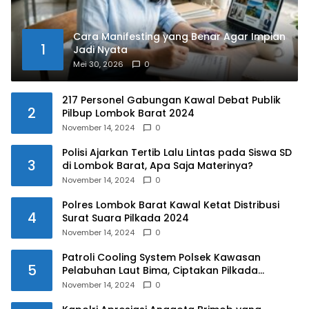
Cara Manifesting yang Benar Agar Impian
1
Jadi Nyata
Mei 30, 2026
0
217 Personel Gabungan Kawal Debat Publik
2
Pilbup Lombok Barat 2024
November 14, 2024
0
Polisi Ajarkan Tertib Lalu Lintas pada Siswa SD
3
di Lombok Barat, Apa Saja Materinya?
November 14, 2024
0
Polres Lombok Barat Kawal Ketat Distribusi
4
Surat Suara Pilkada 2024
November 14, 2024
0
Patroli Cooling System Polsek Kawasan
5
Pelabuhan Laut Bima, Ciptakan Pilkada
Serentak 2024 yang Aman dan Damai
November 14, 2024
0