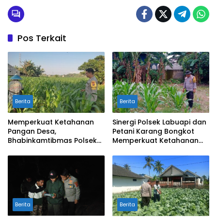
Pos Terkait
Berita
Berita
Memperkuat Ketahanan
Sinergi Polsek Labuapi dan
Pangan Desa,
Petani Karang Bongkot
Bhabinkamtibmas Polsek
Memperkuat Ketahanan
Labuapi Dampingi Petani
Pangan Nasional
Kuranji Dalang
Berita
Berita