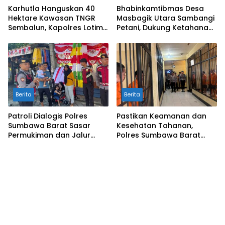
Karhutla Hanguskan 40
Bhabinkamtibmas Desa
Hektare Kawasan TNGR
Masbagik Utara Sambangi
Sembalun, Kapolres Lotim
Petani, Dukung Ketahanan
Turun Langsung Padamkan
Pangan dan Swasembada
Api
Pangan
Berita
Berita
Patroli Dialogis Polres
Pastikan Keamanan dan
Sumbawa Barat Sasar
Kesehatan Tahanan,
Permukiman dan Jalur
Polres Sumbawa Barat
Ramai, Jaga Kamtibmas
Intensifkan Pengecekan
Tetap Kondusif
Rutan Secara Berkala