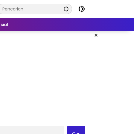
sial
×
Cari