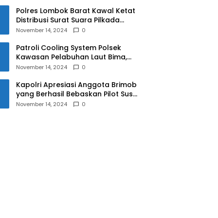
Polres Lombok Barat Kawal Ketat
Distribusi Surat Suara Pilkada
2024
November 14, 2024
0
Patroli Cooling System Polsek
Kawasan Pelabuhan Laut Bima,
Ciptakan Pilkada Serentak 2024
November 14, 2024
0
yang Aman dan Damai
Kapolri Apresiasi Anggota Brimob
yang Berhasil Bebaskan Pilot Susi
Air Korban Penyanderaan KKB
November 14, 2024
0