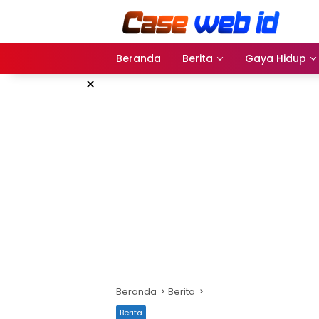
Langsung
ke
konten
Beranda
Berita
Gaya Hidup
×
Beranda
Berita
Berita