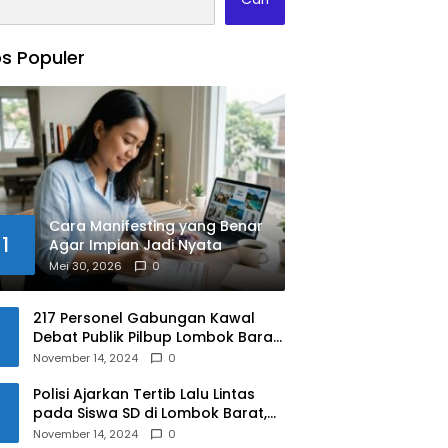
s Populer
Cara Manifesting yang Benar
1
Agar Impian Jadi Nyata
Mei 30, 2026
0
217 Personel Gabungan Kawal
Debat Publik Pilbup Lombok Barat
2024
November 14, 2024
0
Polisi Ajarkan Tertib Lalu Lintas
pada Siswa SD di Lombok Barat,
Apa Saja Materinya?
November 14, 2024
0