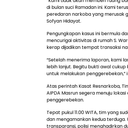
“Kami tidak akan memberi ruang bag
di bulan suci Ramadan ini. Kami te
peredaran narkoba yang merusak ge
Sofyan Hidayat.
Pengungkapan kasus ini bermula da
mencurigai aktivitas di rumah S. Wa
kerap dijadikan tempat transaksi na
“Setelah menerima laporan, kami l
lebih lanjut. Begitu bukti awal cuku
untuk melakukan penggerebekan,” i
Atas perintah Kasat Resnarkoba, Ti
AIPDA Masrun segera menuju lokasi
penggerebekan.
Tepat pukul 11.00 WITA, tim yang s
dan mengamankan kedua terduga. 
transparansi, polisi menghadirkan d