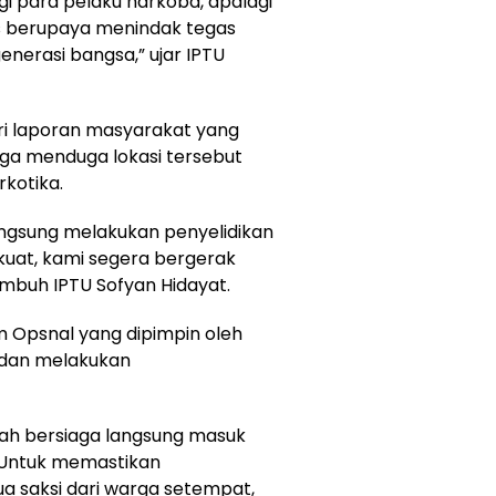
i para pelaku narkoba, apalagi
rus berupaya menindak tegas
nerasi bangsa,” ujar IPTU
ri laporan masyarakat yang
rga menduga lokasi tersebut
rkotika.
angsung melakukan penyelidikan
p kuat, kami segera bergerak
mbuh IPTU Sofyan Hidayat.
m Opsnal yang dipimpin oleh
 dan melakukan
udah bersiaga langsung masuk
Untuk memastikan
ua saksi dari warga setempat,