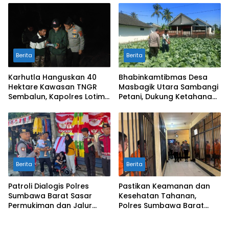
Kuranji Dalang
Berita
Berita
Karhutla Hanguskan 40
Bhabinkamtibmas Desa
Hektare Kawasan TNGR
Masbagik Utara Sambangi
Sembalun, Kapolres Lotim
Petani, Dukung Ketahanan
Turun Langsung Padamkan
Pangan dan Swasembada
Api
Pangan
Berita
Berita
Patroli Dialogis Polres
Pastikan Keamanan dan
Sumbawa Barat Sasar
Kesehatan Tahanan,
Permukiman dan Jalur
Polres Sumbawa Barat
Ramai, Jaga Kamtibmas
Intensifkan Pengecekan
Tetap Kondusif
Rutan Secara Berkala