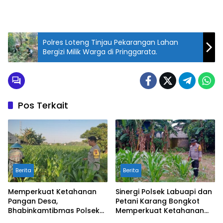
Polres Loteng Tinjau Pekarangan Lahan
Bergizi Milik Warga di Pringgarata.
Pos Terkait
Berita
Berita
Memperkuat Ketahanan
Sinergi Polsek Labuapi dan
Pangan Desa,
Petani Karang Bongkot
Bhabinkamtibmas Polsek
Memperkuat Ketahanan
Labuapi Dampingi Petani
Pangan Nasional