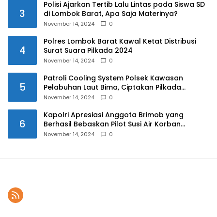
Polisi Ajarkan Tertib Lalu Lintas pada Siswa SD
3
di Lombok Barat, Apa Saja Materinya?
November 14, 2024
0
Polres Lombok Barat Kawal Ketat Distribusi
4
Surat Suara Pilkada 2024
November 14, 2024
0
Patroli Cooling System Polsek Kawasan
5
Pelabuhan Laut Bima, Ciptakan Pilkada
Serentak 2024 yang Aman dan Damai
November 14, 2024
0
Kapolri Apresiasi Anggota Brimob yang
6
Berhasil Bebaskan Pilot Susi Air Korban
Penyanderaan KKB
November 14, 2024
0