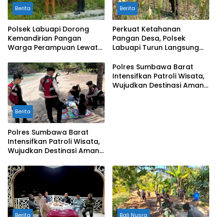
Berita
Berita
Polsek Labuapi Dorong
Perkuat Ketahanan
Kemandirian Pangan
Pangan Desa, Polsek
Warga Perampuan Lewat
Labuapi Turun Langsung
Pemanfaatan Pekarangan
Dampingi Petani Merembu
Rumah
Polres Sumbawa Barat
Intensifkan Patroli Wisata,
Wujudkan Destinasi Aman
dan Nyaman bagi
Masyarakat
Berita
Polres Sumbawa Barat
Intensifkan Patroli Wisata,
Wujudkan Destinasi Aman
dan Nyaman bagi
Masyarakat
Berita
Bali Nusra