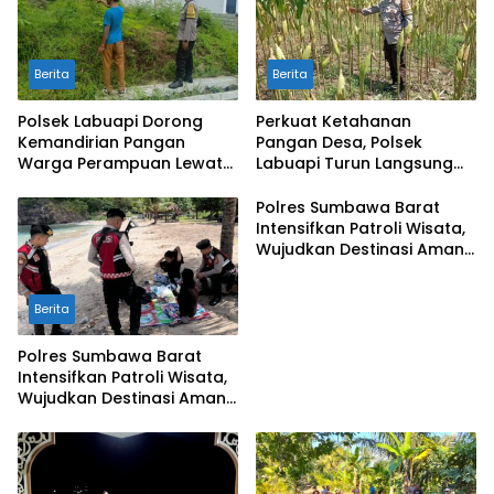
Berita
Berita
Polsek Labuapi Dorong
Perkuat Ketahanan
Kemandirian Pangan
Pangan Desa, Polsek
Warga Perampuan Lewat
Labuapi Turun Langsung
Pemanfaatan Pekarangan
Dampingi Petani Merembu
Rumah
Polres Sumbawa Barat
Intensifkan Patroli Wisata,
Wujudkan Destinasi Aman
dan Nyaman bagi
Masyarakat
Berita
Polres Sumbawa Barat
Intensifkan Patroli Wisata,
Wujudkan Destinasi Aman
dan Nyaman bagi
Masyarakat