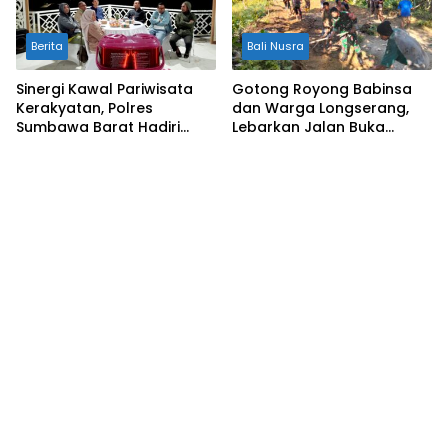
Berita
Bali Nusra
Sinergi Kawal Pariwisata
Gotong Royong Babinsa
Kerakyatan, Polres
dan Warga Longserang,
Sumbawa Barat Hadiri
Lebarkan Jalan Buka
“Jalan Perjuangan dan
Harapan
Sharing Pengelolaan
Pariwisata Bendungan Tiu
Suntuk”