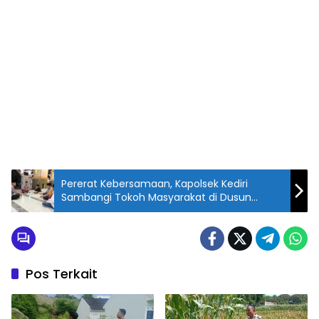
Pererat Kebersamaan, Kapolsek Kediri
Sambangi Tokoh Masyarakat di Dusun
Gersik
Pos Terkait