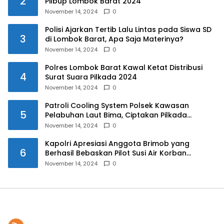
2
Pilbup Lombok Barat 2024
November 14, 2024
0
Polisi Ajarkan Tertib Lalu Lintas pada Siswa SD
3
di Lombok Barat, Apa Saja Materinya?
November 14, 2024
0
Polres Lombok Barat Kawal Ketat Distribusi
4
Surat Suara Pilkada 2024
November 14, 2024
0
Patroli Cooling System Polsek Kawasan
5
Pelabuhan Laut Bima, Ciptakan Pilkada
Serentak 2024 yang Aman dan Damai
November 14, 2024
0
Kapolri Apresiasi Anggota Brimob yang
6
Berhasil Bebaskan Pilot Susi Air Korban
Penyanderaan KKB
November 14, 2024
0