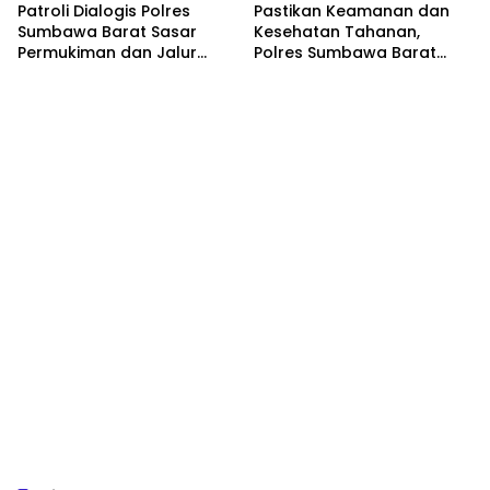
Patroli Dialogis Polres
Pastikan Keamanan dan
Sumbawa Barat Sasar
Kesehatan Tahanan,
Permukiman dan Jalur
Polres Sumbawa Barat
Ramai, Jaga Kamtibmas
Intensifkan Pengecekan
Tetap Kondusif
Rutan Secara Berkala