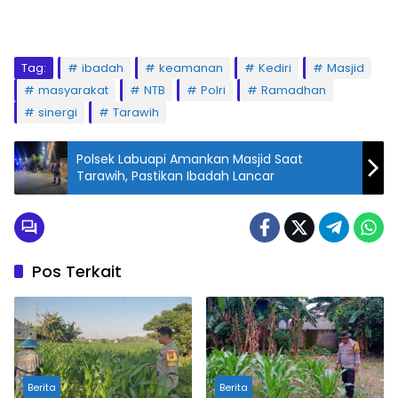
Tag:
ibadah
keamanan
Kediri
Masjid
masyarakat
NTB
Polri
Ramadhan
sinergi
Tarawih
Polsek Labuapi Amankan Masjid Saat
Tarawih, Pastikan Ibadah Lancar
Pos Terkait
Berita
Berita