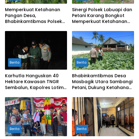
Memperkuat Ketahanan
Sinergi Polsek Labuapi dan
Pangan Desa,
Petani Karang Bongkot
Bhabinkamtibmas Polsek
Memperkuat Ketahanan
Labuapi Dampingi Petani
Pangan Nasional
Kuranji Dalang
Berita
Berita
Karhutla Hanguskan 40
Bhabinkamtibmas Desa
Hektare Kawasan TNGR
Masbagik Utara Sambangi
Sembalun, Kapolres Lotim
Petani, Dukung Ketahanan
Turun Langsung Padamkan
Pangan dan Swasembada
Api
Pangan
Berita
Berita