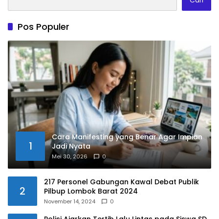
Pos Populer
Cara Manifesting yang Benar Agar Impian
1
Jadi Nyata
Mei 30, 2026
0
217 Personel Gabungan Kawal Debat Publik
2
Pilbup Lombok Barat 2024
November 14, 2024
0
Polisi Ajarkan Tertib Lalu Lintas pada Siswa SD