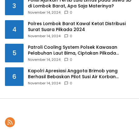
3
di Lombok Barat, Apa Saja Materinya?
November 14, 2024
0
Polres Lombok Barat Kawal Ketat Distribusi
4
Surat Suara Pilkada 2024
November 14, 2024
0
Patroli Cooling System Polsek Kawasan
5
Pelabuhan Laut Bima, Ciptakan Pilkada
Serentak 2024 yang Aman dan Damai
November 14, 2024
0
Kapolri Apresiasi Anggota Brimob yang
6
Berhasil Bebaskan Pilot Susi Air Korban
Penyanderaan KKB
November 14, 2024
0