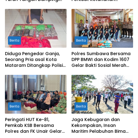
Petani di Desa Karang
Pangan Nasional
Bongkot
Berita
Berita
Diduga Pengedar Ganja,
Polres Sumbawa Bersama
Seorang Pria asal Kota
DPP BMWI dan Kodim 1607
Mataram Ditangkap Polisi
Gelar Bakti Sosial Merah
di Sumbawa Barat
Putih di Ponpes Arrahman
Hidayatullah
Berita
Berita
Peringati HUT Ke-81,
Jaga Kebugaran dan
Pemkab KSB Bersama
Kekompakan, Insan
Polres dan FK Unair Gelar
Maritim Pelabuhan Bima
Seminar Kesehatan “1000
Gelar Senam Bersama