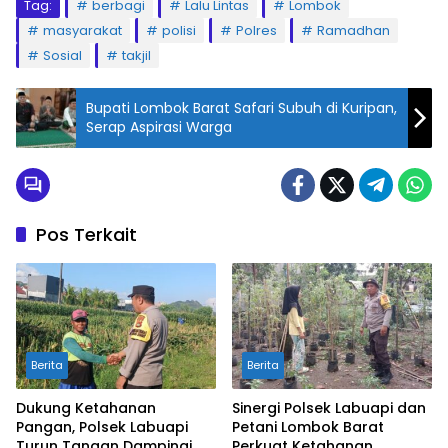
Tag:
berbagi
Lalu Lintas
Lombok
masyarakat
polisi
Polres
Ramadhan
Sosial
takjil
Bupati Lombok Barat Safari Subuh di Kuripan,
Serap Aspirasi Warga
Pos Terkait
Berita
Berita
Dukung Ketahanan
Sinergi Polsek Labuapi dan
Pangan, Polsek Labuapi
Petani Lombok Barat
Turun Tangan Dampingi
Perkuat Ketahanan