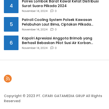
Polres Lombok Barat Kawal Ketat Distribusi
4
Surat Suara Pilkada 2024
November 14, 2024
0
Patroli Cooling System Polsek Kawasan
5
Pelabuhan Laut Bima, Ciptakan Pilkada
Serentak 2024 yang Aman dan Damai
November 14, 2024
0
Kapolri Apresiasi Anggota Brimob yang
6
Berhasil Bebaskan Pilot Susi Air Korban
Penyanderaan KKB
November 14, 2024
0
Copyright © 2023 PT. CIFARI GATAMEDIA GRUP All Rights
Reserved