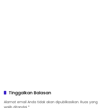
Hari Pertama Kehidupan”
Tinggalkan Balasan
Alamat email Anda tidak akan dipublikasikan.
Ruas yang
wajib ditandai
*