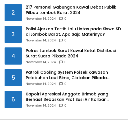
217 Personel Gabungan Kawal Debat Publik
2
Pilbup Lombok Barat 2024
November 14, 2024
0
Polisi Ajarkan Tertib Lalu Lintas pada Siswa SD
3
di Lombok Barat, Apa Saja Materinya?
November 14, 2024
0
Polres Lombok Barat Kawal Ketat Distribusi
4
Surat Suara Pilkada 2024
November 14, 2024
0
Patroli Cooling System Polsek Kawasan
5
Pelabuhan Laut Bima, Ciptakan Pilkada
Serentak 2024 yang Aman dan Damai
November 14, 2024
0
Kapolri Apresiasi Anggota Brimob yang
6
Berhasil Bebaskan Pilot Susi Air Korban
Penyanderaan KKB
November 14, 2024
0