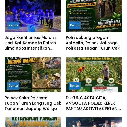
Berita
Berita
Jaga Kamtibmas Malam
Polri dukung progam
Hari, Sat Samapta Polres
Astacita, Polsek Jatirogo
Bima Kota Intensifkan
Polresta Tuban Turun Cek
Patroli Blue Light
Tanaman jagung Warga di
Desa Ketodan
Berita
Berita
Polsek Soko Polresta
DUKUNG ASTA CITA,
Tuban Turun Langsung Cek
ANGGOTA POLSEK KEREK
Tanaman Jagung Warga
PANTAU AKTIVITAS PETANI
JAGUNG DI DESA BINAAN