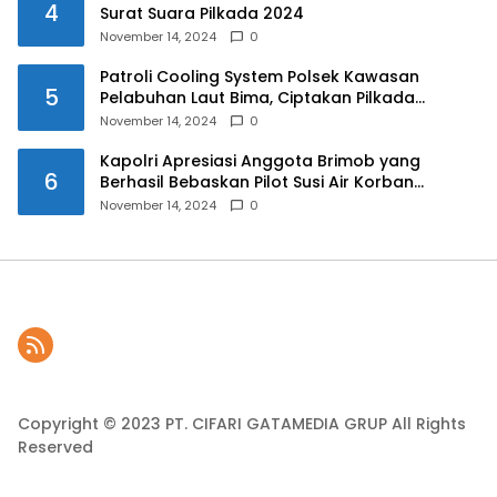
4
Surat Suara Pilkada 2024
November 14, 2024
0
Patroli Cooling System Polsek Kawasan
5
Pelabuhan Laut Bima, Ciptakan Pilkada
Serentak 2024 yang Aman dan Damai
November 14, 2024
0
Kapolri Apresiasi Anggota Brimob yang
6
Berhasil Bebaskan Pilot Susi Air Korban
Penyanderaan KKB
November 14, 2024
0
Copyright © 2023 PT. CIFARI GATAMEDIA GRUP All Rights
Reserved