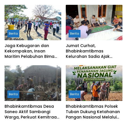
Putih di Ponpes Arrahman
Seminar Kesehatan “1000
Hidayatullah
Hari Pertama Kehidupan”
Berita
Berita
Jaga Kebugaran dan
Jumat Curhat,
Kekompakan, Insan
Bhabinkamtibmas
Maritim Pelabuhan Bima
Kelurahan Sadia Ajak
Gelar Senam Bersama
Warga Perangi Miras dan
Narkoba Demi Kamtibmas
Kondusif
Berita
Berita
Bhabinkamtibmas Desa
Bhabinkamtibmas Polsek
Saneo Aktif Sambangi
Tuban Dukung Ketahanan
Warga, Perkuat Kemitraan
Pangan Nasional Melalui
dan Gotong Royong Jaga
Pemanfaatan Lahan