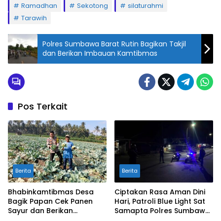
Ramadhan
Sekotong
silaturahmi
Tarawih
Polres Sumbawa Barat Rutin Bagikan Takjil
dan Berikan Imbauan Kamtibmas
Pos Terkait
Berita
Berita
Bhabinkamtibmas Desa
Ciptakan Rasa Aman Dini
Bagik Papan Cek Panen
Hari, Patroli Blue Light Sat
Sayur dan Berikan
Samapta Polres Sumbawa
Imbauan Kamtibmas
Pantau Simpang Sering