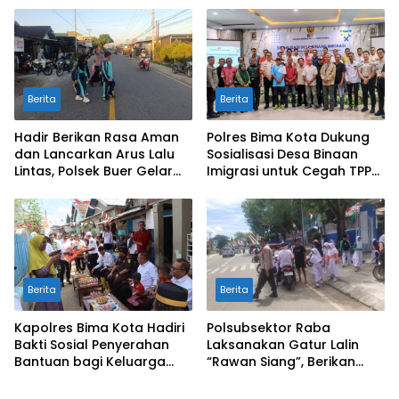
kepada Warga
Antisipasi 3C
Berita
Berita
Hadir Berikan Rasa Aman
Polres Bima Kota Dukung
dan Lancarkan Arus Lalu
Sosialisasi Desa Binaan
Lintas, Polsek Buer Gelar
Imigrasi untuk Cegah TPPO
Strong Point di Depan SDN
dan TPPM
Perenang
Berita
Berita
Kapolres Bima Kota Hadiri
Polsubsektor Raba
Bakti Sosial Penyerahan
Laksanakan Gatur Lalin
Bantuan bagi Keluarga
“Rawan Siang”, Berikan
Korban Tenggelamnya
Pelayanan Maksimal
Perahu di Teluk Bima
kepada Pelajar