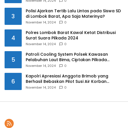
November 14, 2024
0
Polisi Ajarkan Tertib Lalu Lintas pada Siswa SD
3
di Lombok Barat, Apa Saja Materinya?
November 14, 2024
0
Polres Lombok Barat Kawal Ketat Distribusi
4
Surat Suara Pilkada 2024
November 14, 2024
0
Patroli Cooling System Polsek Kawasan
5
Pelabuhan Laut Bima, Ciptakan Pilkada
Serentak 2024 yang Aman dan Damai
November 14, 2024
0
Kapolri Apresiasi Anggota Brimob yang
6
Berhasil Bebaskan Pilot Susi Air Korban
Penyanderaan KKB
November 14, 2024
0