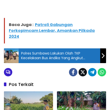
Baca Juga :
Patroli Gabungan
Forkopimcam Lembar, Amankan Pilkada
2024
Polres Sumbawa Lakukan Olah TKP
Kecelakaan Bus Andika Yang Angkut
Pegawai Tambang Di Lunyuk
Pos Terkait