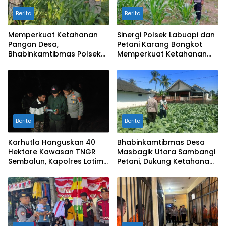
Berita
Berita
Memperkuat Ketahanan
Sinergi Polsek Labuapi dan
Pangan Desa,
Petani Karang Bongkot
Bhabinkamtibmas Polsek
Memperkuat Ketahanan
Labuapi Dampingi Petani
Pangan Nasional
Kuranji Dalang
Berita
Berita
Karhutla Hanguskan 40
Bhabinkamtibmas Desa
Hektare Kawasan TNGR
Masbagik Utara Sambangi
Sembalun, Kapolres Lotim
Petani, Dukung Ketahanan
Turun Langsung Padamkan
Pangan dan Swasembada
Api
Pangan