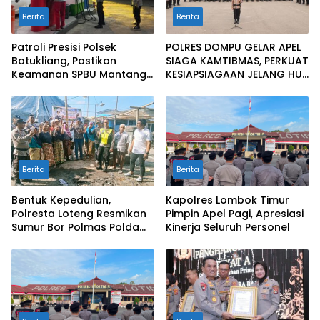
Berita
Berita
Patroli Presisi Polsek
POLRES DOMPU GELAR APEL
Batukliang, Pastikan
SIAGA KAMTIBMAS, PERKUAT
Keamanan SPBU Mantang
KESIAPSIAGAAN JELANG HUT
Tetap Kondusif
RI KE-81
Berita
Berita
Bentuk Kepedulian,
Kapolres Lombok Timur
Polresta Loteng Resmikan
Pimpin Apel Pagi, Apresiasi
Sumur Bor Polmas Polda
Kinerja Seluruh Personel
NTB di Janapria. ‎