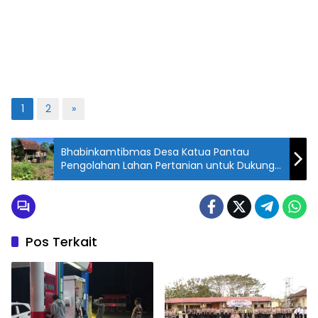
1
2
»
Bhabinkamtibmas Desa Katua Pantau
Pengolahan Lahan Pertanian untuk Dukung
Ketahanan Pangan
Pos Terkait