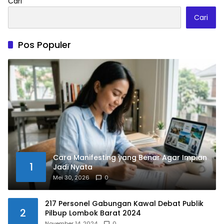
Cari
Cari
Pos Populer
Cara Manifesting yang Benar Agar Impian
1
Jadi Nyata
Mei 30, 2026
0
217 Personel Gabungan Kawal Debat Publik
2
Pilbup Lombok Barat 2024
November 14, 2024
0