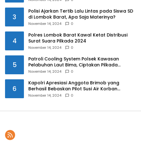
Polisi Ajarkan Tertib Lalu Lintas pada Siswa SD
3
di Lombok Barat, Apa Saja Materinya?
November 14, 2024
0
Polres Lombok Barat Kawal Ketat Distribusi
4
Surat Suara Pilkada 2024
November 14, 2024
0
Patroli Cooling System Polsek Kawasan
5
Pelabuhan Laut Bima, Ciptakan Pilkada
Serentak 2024 yang Aman dan Damai
November 14, 2024
0
Kapolri Apresiasi Anggota Brimob yang
6
Berhasil Bebaskan Pilot Susi Air Korban
Penyanderaan KKB
November 14, 2024
0