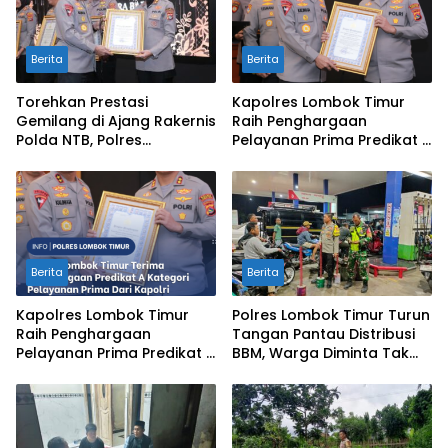
Berita
Berita
Torehkan Prestasi
Kapolres Lombok Timur
Gemilang di Ajang Rakernis
Raih Penghargaan
Polda NTB, Polres
Pelayanan Prima Predikat A
Sumbawa Terima
dari Kapolri
Penghargaan Pelayanan
Prima Kapolri
Berita
Berita
Kapolres Lombok Timur
Polres Lombok Timur Turun
Raih Penghargaan
Tangan Pantau Distribusi
Pelayanan Prima Predikat A
BBM, Warga Diminta Tak
dari Kapolri
Panic Buying