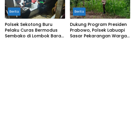
Berita
Berita
Polsek Sekotong Buru
Dukung Program Presiden
Pelaku Curas Bermodus
Prabowo, Polsek Labuapi
Sembako di Lombok Barat,
Sasar Pekarangan Warga
Isu Penculikan Dipastikan
di Lombok Barat
Hoaks