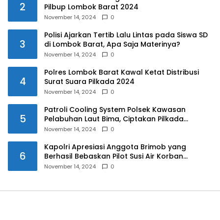
2
Pilbup Lombok Barat 2024
November 14, 2024
0
Polisi Ajarkan Tertib Lalu Lintas pada Siswa SD
3
di Lombok Barat, Apa Saja Materinya?
November 14, 2024
0
Polres Lombok Barat Kawal Ketat Distribusi
4
Surat Suara Pilkada 2024
November 14, 2024
0
Patroli Cooling System Polsek Kawasan
5
Pelabuhan Laut Bima, Ciptakan Pilkada
Serentak 2024 yang Aman dan Damai
November 14, 2024
0
Kapolri Apresiasi Anggota Brimob yang
6
Berhasil Bebaskan Pilot Susi Air Korban
Penyanderaan KKB
November 14, 2024
0