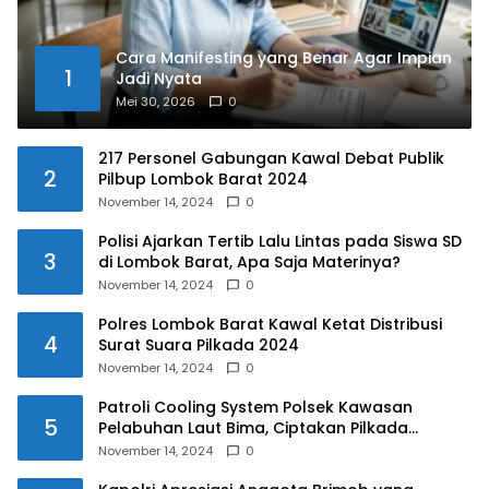
Cara Manifesting yang Benar Agar Impian
1
Jadi Nyata
Mei 30, 2026
0
217 Personel Gabungan Kawal Debat Publik
2
Pilbup Lombok Barat 2024
November 14, 2024
0
Polisi Ajarkan Tertib Lalu Lintas pada Siswa SD
3
di Lombok Barat, Apa Saja Materinya?
November 14, 2024
0
Polres Lombok Barat Kawal Ketat Distribusi
4
Surat Suara Pilkada 2024
November 14, 2024
0
Patroli Cooling System Polsek Kawasan
5
Pelabuhan Laut Bima, Ciptakan Pilkada
Serentak 2024 yang Aman dan Damai
November 14, 2024
0