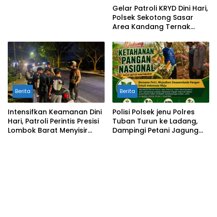
Gelar Patroli KRYD Dini Hari,
Polsek Sekotong Sasar
Area Kandang Ternak
Warga di Cendi Manik
Berita
Berita
Intensifkan Keamanan Dini
Polisi Polsek jenu Polres
Hari, Patroli Perintis Presisi
Tuban Turun ke Ladang,
Lombok Barat Menyisir
Dampingi Petani Jagung
Wilayah Gerung
Dukung Ketahanan Pangan