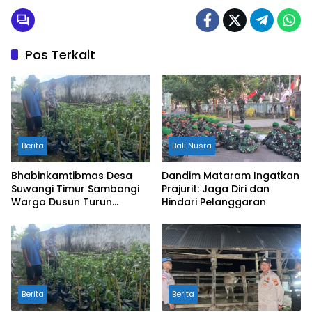
Pos Terkait
Berita
Bali Nusra
Bhabinkamtibmas Desa
Dandim Mataram Ingatkan
Suwangi Timur Sambangi
Prajurit: Jaga Diri dan
Warga Dusun Turun
Hindari Pelanggaran
Tangis, Ajak Masyarakat
Bersama Jaga Kamtibmas
Berita
Berita