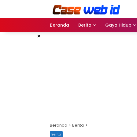
Langsung
ke
konten
Beranda
Berita
Gaya Hidup
×
Beranda
Berita
Berita