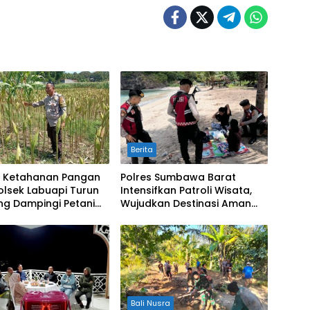
Berita
t Ketahanan Pangan
Polres Sumbawa Barat
olsek Labuapi Turun
Intensifkan Patroli Wisata,
ng Dampingi Petani
Wujudkan Destinasi Aman
bu
dan Nyaman bagi
Masyarakat
Bali Nusra