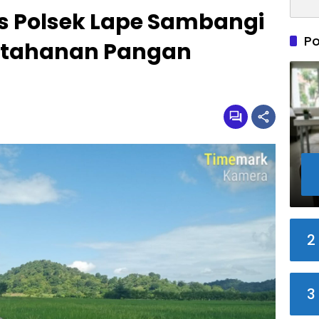
 Polsek Lape Sambangi
Po
Ketahanan Pangan
2
3