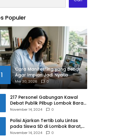
s Populer
Cara Manifesting yang Benar
1
Agar Impian Jadi Nyata
Mei 30, 2026
0
217 Personel Gabungan Kawal
Debat Publik Pilbup Lombok Barat
2024
November 14, 2024
0
Polisi Ajarkan Tertib Lalu Lintas
pada Siswa SD di Lombok Barat,
Apa Saja Materinya?
November 14, 2024
0