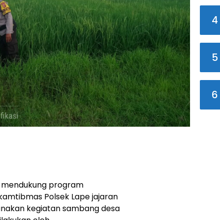
4
5
6
a mendukung program
kamtibmas Polsek Lape jajaran
sanakan kegiatan sambang desa