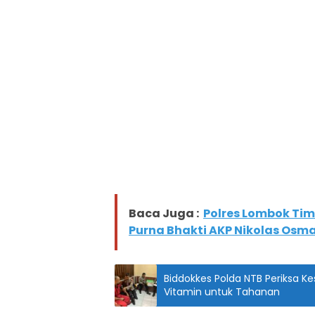
Baca Juga :
Polres Lombok Ti
Purna Bhakti AKP Nikolas Osm
Biddokkes Polda NTB Periksa K
Vitamin untuk Tahanan