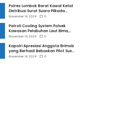
Polres Lombok Barat Kawal Ketat
Distribusi Surat Suara Pilkada
2024
November 14, 2024
0
Patroli Cooling System Polsek
Kawasan Pelabuhan Laut Bima,
Ciptakan Pilkada Serentak 2024
November 14, 2024
0
yang Aman dan Damai
Kapolri Apresiasi Anggota Brimob
yang Berhasil Bebaskan Pilot Susi
Air Korban Penyanderaan KKB
November 14, 2024
0