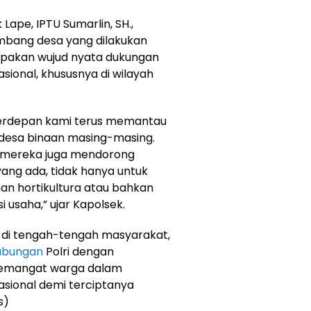
ape, IPTU Sumarlin, SH.,
bang desa yang dilakukan
upakan wujud nyata dukungan
sional, khususnya di wilayah
erdepan kami terus memantau
desa binaan masing-masing.
, mereka juga mendorong
ng ada, tidak hanya untuk
an hortikultura atau bahkan
i usaha,” ujar Kapolsek.
di tengah-tengah masyarakat,
ubungan
Polri dengan
semangat warga dalam
ional demi terciptanya
s)