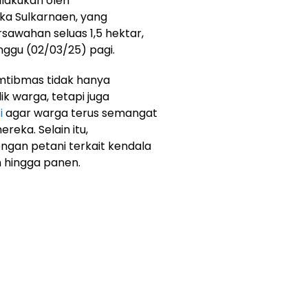
ilakukan oleh
ka Sulkarnaen, yang
awahan seluas 1,5 hektar,
inggu (02/03/25) pagi.
mtibmas tidak hanya
k warga, tetapi juga
i
agar warga terus semangat
eka. Selain itu,
ngan petani terkait kendala
 hingga panen.