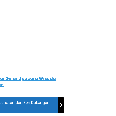
mur Gelar Upacara Wisuda
an
esehatan dan Beri Dukungan