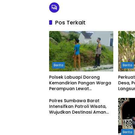
Pos Terkait
Berita
Berita
Polsek Labuapi Dorong
Perkua
Kemandirian Pangan Warga
Desa, P
Perampuan Lewat
Langsu
Pemanfaatan Pekarangan
Merem
Rumah
Polres Sumbawa Barat
Intensifkan Patroli Wisata,
Wujudkan Destinasi Aman
dan Nyaman bagi
Masyarakat
Berita