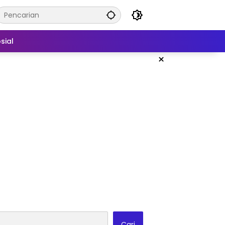
sial
×
Cari